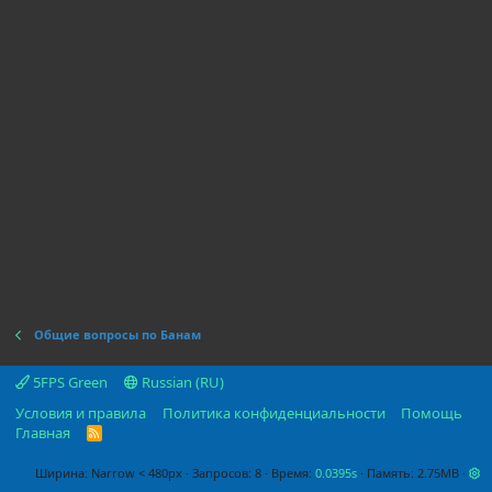
Общие вопросы по Банам
5FPS Green
Russian (RU)
Условия и правила
Политика конфиденциальности
Помощь
Главная
R
S
S
Ширина
Запросов
8
Время
0.0395s
Память
2.75MB