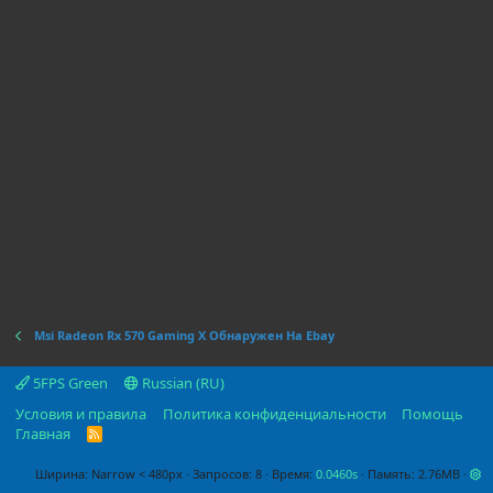
Msi Radeon Rx 570 Gaming X Обнаружен На Ebay
5FPS Green
Russian (RU)
Условия и правила
Политика конфиденциальности
Помощь
Главная
R
S
S
Ширина
Запросов
8
Время
0.0460s
Память
2.76MB