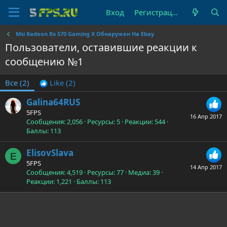
Вход
Регистрация
Msi Radeon Rx 570 Gaming X Обнаружен На Ebay
Пользователи, оставившие реакции к
сообщению №1
Все
(2)
Like
(2)
Galina64RUS
5FPS
16 Апр 2017
Сообщения
2,056
Ресурсы
5
Реакции
544
Баллы
113
ElisovSlava
E
5FPS
14 Апр 2017
Сообщения
4,519
Ресурсы
77
Медиа
39
Реакции
1,221
Баллы
113