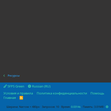
Ресурсы
5FPS Green
Russian (RU)
Условия и правила
Политика конфиденциальности
Помощь
Главная
R
S
S
Ширина
Запросов
10
Время
0.0314s
Память
3.01MB