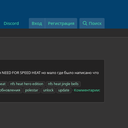
Discord
Вход
Регистрация
Поиск
я NEED FOR SPEED HEAT но мало где было написано что
heat
nfs heat hero edition
nfs heat jingle bells
Комментарии:
t обновления
polestar
unlock
update