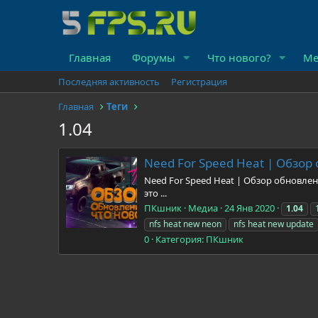
Главная
Форумы
Что нового?
Ме
Последняя активность
Регистрация
Главная
Теги
1.04
Need For Speed Heat | Обзор 
Need For Speed Heat | Обзор обновле
это ...
ПКшник
Медиа
24 Янв 2020
1.04
nfs heat new neon
nfs heat new update
0
Категория: ПКшник