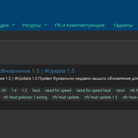
диа
Ресурсы
ПК и Комплектующие
Гаджеты
обновление 1.5 | #Update 1.5
ние 1.5 | #Update 1.5 Привет буквально недавно вышло обновление дл
1.05
1.4
1.5
heat
need for speed
need for speed heat
neon
nfs 
nfs heat polestar 1 tuning
nfs heat update
nfs heat update 1.5
nfs hea