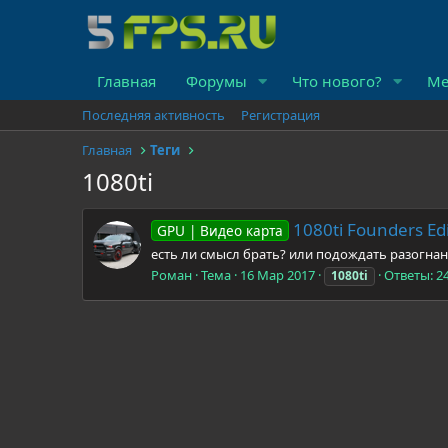
Главная
Форумы
Что нового?
Ме
Последняя активность
Регистрация
Главная
Теги
1080ti
1080ti Founders Edi
GPU | Видео карта
есть ли смысл брать? или подождать разогна
Роман
Тема
16 Мар 2017
Ответы: 2
1080ti