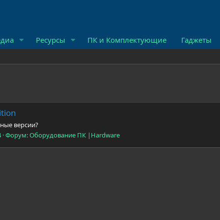
диа
Ресурсы
ПК и Комплектующие
Гаджеты
tion
нные версии?
4
Форум:
Оборудование ПК |Hardware