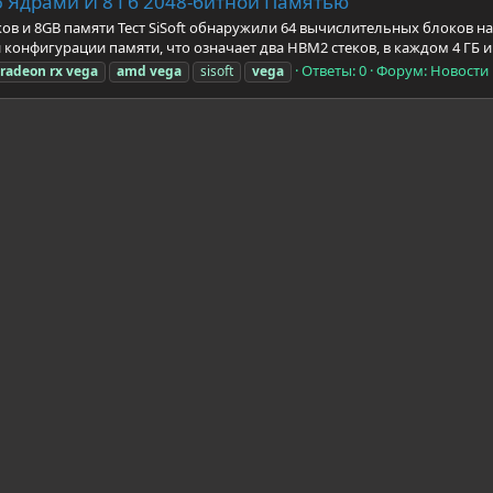
 Ядрами И 8 Гб 2048-битной Памятью
в и 8GB памяти Тест SiSoft обнаружили 64 вычислительных блоков на у
й конфигурации памяти, что означает два HBM2 стеков, в каждом 4 ГБ и 1
Ответы: 0
Форум:
Новости
radeon
rx
vega
amd
vega
sisoft
vega