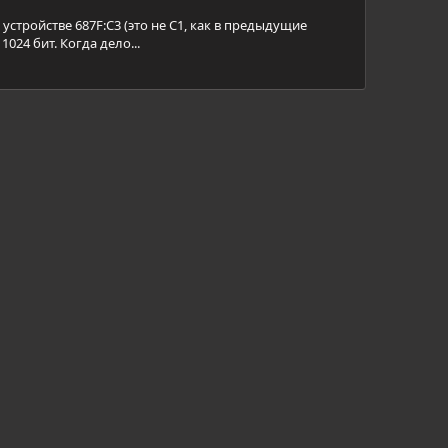
стройстве 687F:С3 (это не С1, как в предыдущие
024 бит. Когда дело...