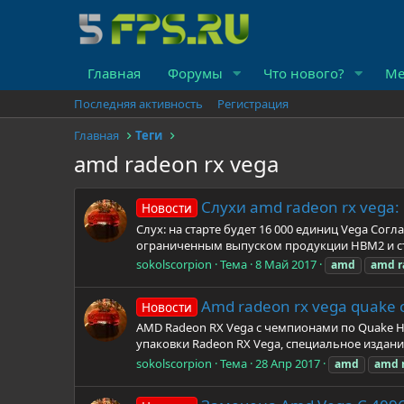
Главная
Форумы
Что нового?
Ме
Последняя активность
Регистрация
Главная
Теги
amd radeon rx vega
Слухи amd radeon rx vega: 
Новости
Слух: на старте будет 16 000 единиц Vega Согл
ограниченным выпуском продукции HBM2 и сто
sokolscorpion
Тема
8 Май 2017
amd
amd
r
Amd radeon rx vega quake 
Новости
AMD Radeon RX Vega с чемпионами по Quake На
упаковки Radeon RX Vega, специальное издани
sokolscorpion
Тема
28 Апр 2017
amd
amd