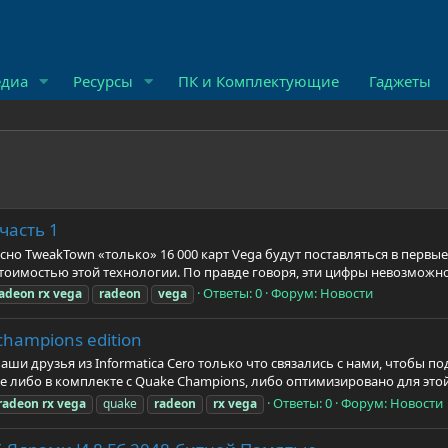
диа
Ресурсы
ПК и Комплектующие
Гаджеты
часть 1
асно TweakTown «только» 16 000 карт Vega будут поставляться в первые
имостью этой технологии. По правде говоря, эти цифры невозможно 
Ответы: 0
Форум:
Новости
adeon
rx
vega
radeon
vega
champions edition
ши друзья из Informatica Cero только что связались с нами, чтобы п
е либо в комплекте с Quake Champions, либо оптимизировано для этой 
Ответы: 0
Форум:
Новости
radeon
rx
vega
quake
radeon
rx
vega