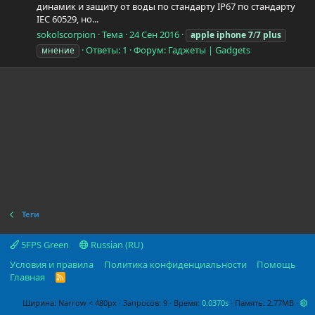
динамик и защиту от воды по стандарту IP67 по стандарту
IEC 60529, но...
sokolscorpion
Тема
24 Сен 2016
apple
iphone
7
/
7
plus
Ответы: 1
Форум:
Гаджеты | Gadgets
мнение
Теги
5FPS Green
Russian (RU)
Условия и правила
Политика конфиденциальности
Помощь
Главная
R
S
S
Ширина
Запросов
9
Время
0.0370s
Память
2.77MB