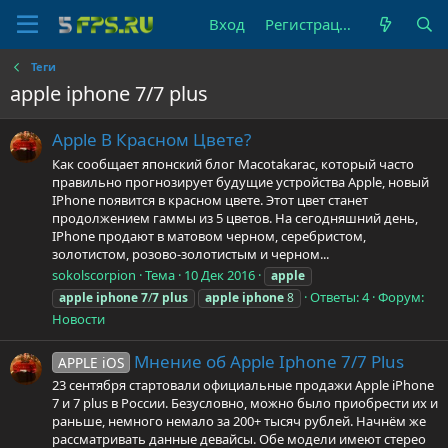
Вход
Регистрация
Теги
apple iphone 7/7 plus
Apple В Красном Цвете?
Как сообщает японский блог Macotakarac, который часто
правильно прогнозирует будущие устройства Apple, новый
IPhone появится в красном цвете. Этот цвет станет
продолжением гаммы из 5 цветов. На сегодняшний день,
IPhone продают в матовом черном, серебристом,
золотистом, розово-золотистым и черном...
sokolscorpion
Тема
10 Дек 2016
apple
Ответы: 4
Форум:
apple
iphone
7
/
7
plus
apple
iphone
8
Новости
Мнение об Apple Iphone 7/7 Plus
APPLE iOS
23 сентября стартовали официальные продажи Apple iPhone
7 и 7 plus в России. Безусловно, можно было приобрести их и
раньше, немного немало за 200+ тысяч рублей. Начнём же
рассматривать данные девайсы. Обе модели имеют стерео