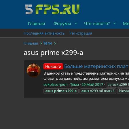
Главная
Форумы
Что нового?
Ме
Последняя активность
Регистрация
Главная
Теги
asus prime x299-a
Больше материнских плат
Новости
В данной статье представлены материнские пл
следить за дальнейшим развитием выпуска мат
sokolscorpion
Тема
29 Май 2017
asrock x299 
asus
prime
x299-a
asus
x299 tuf mark2
biosta