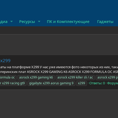
диа
Ресурсы
ПК и Комплектующие
Гаджеты
 x299
аты на платформе X299 У нас уже имеются фото некоторых из них, так
еринских плат ASROCK X299 GAMING K6 ASROCK X299 FORMULA OC ASROCK
formula oc
asrock x299 gaming k6
asrock x299 killer sli / ac
asrock x299 p
Ответы: 0
Форум
r x299 racing gt9
gigabyte x299 aorus gaming 9
x299