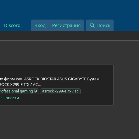
Discord
Вход
Регистрация
Поиск
их фирм как: ASROCK BIOSTAR ASUS GIGABYTE Будем
 X299-E ITX / AC...
rofessional gaming i9
asrock x299-e itx / ac
:
Новости