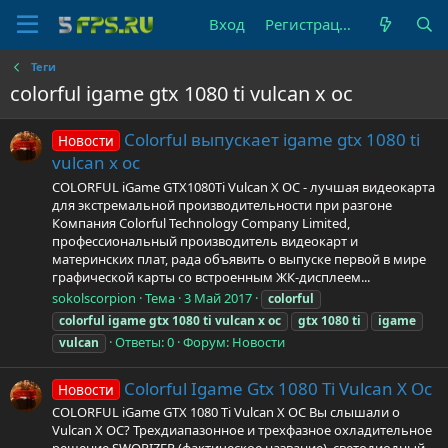
Вход
Регистрация
Теги
colorful igame gtx 1080 ti vulcan x oc
Colorful выпускает igame gtx 1080 ti
Новости
vulcan x oc
COLORFUL iGame GTX1080Ti Vulcan X OC - лучшая видеокарта
для экстремальной производительности при разгоне
Компания Colorful Technology Company Limited,
профессиональный производитель видеокарт и
материнских плат, рада объявить о выпуске первой в мире
графической карты со встроенным ЖК-дисплеем...
sokolscorpion
Тема
3 Май 2017
colorful
colorful
igame
gtx
1080
ti
vulcan
x
oc
gtx
1080
ti
igame
Ответы: 0
Форум:
Новости
vulcan
Colorful Igame Gtx 1080 Ti Vulcan X Oc
Новости
COLORFUL iGame GTX 1080 Ti Vulcan X OC Вы слышали о
Vulcan X OC? Трехдиапазонное и трехфазное охладительное