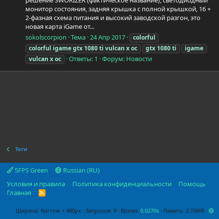
решение SWORIZER (фактическое название), светодиодный
монитор состояния, задняя крышка с полной крышкой, 16 +
2-фазная схема питания и высокий заводской разгон, это
новая карта iGame от...
sokolscorpion
Тема
24 Апр 2017
colorful
colorful
igame
gtx
1080
ti
vulcan
x
oc
gtx
1080
ti
igame
Ответы: 1
Форум:
Новости
vulcan
x
oc
Теги
5FPS Green
Russian (RU)
Условия и правила
Политика конфиденциальности
Помощь
Главная
R
S
S
Ширина
Запросов
9
Время
0.0270s
Память
2.76MB