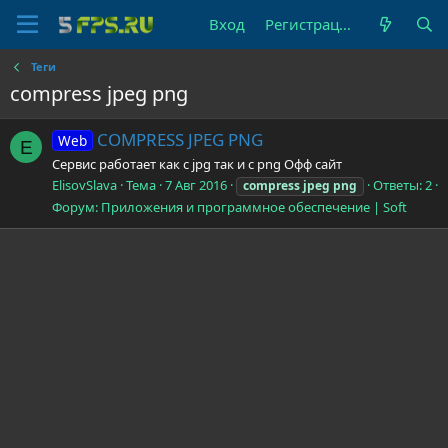
Вход
Регистрация
Теги
compress jpeg png
COMPRESS JPEG PNG
Web
E
Сервис работает как с jpg так и с png Офф сайт
ElisovSlava
Тема
7 Авг 2016
Ответы: 2
compress
jpeg
png
Форум:
Приложения и программное обеспечение | Soft