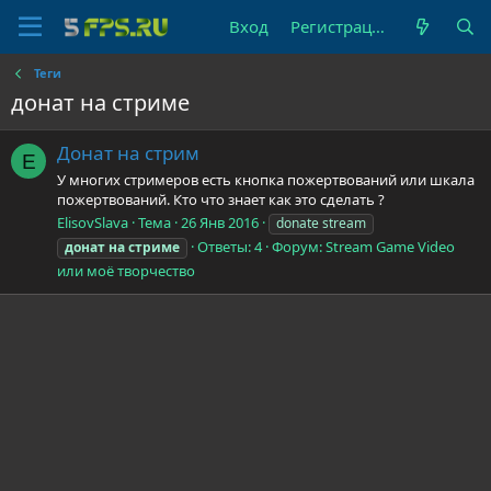
Вход
Регистрация
Теги
донат на стриме
Донат на стрим
E
У многих стримеров есть кнопка пожертвований или шкала
пожертвований. Кто что знает как это сделать ?
ElisovSlava
Тема
26 Янв 2016
donate stream
Ответы: 4
Форум:
Stream Game Video
донат
на
стриме
или моё творчество