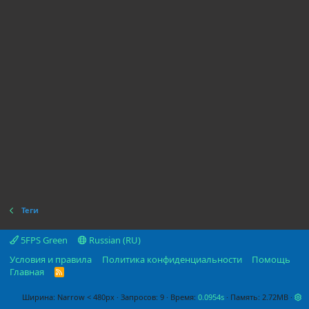
Теги
5FPS Green
Russian (RU)
Условия и правила
Политика конфиденциальности
Помощь
Главная
R
S
S
Ширина
Запросов
9
Время
0.0954s
Память
2.72MB