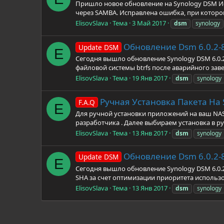
Пришло новое обновление на Synology DSM Ис
через SAMBA. Исправлена ошибка, при которой
ElisovSlava
Тема
3 Май 2017
dsm
synology
Обновление Dsm 6.0.2-
Update DSM
E
Сегодня вышло обновление Synology DSM 6.0.2
файловой системы btrfs после аварийного зав
ElisovSlava
Тема
19 Янв 2017
dsm
synology
Ручная Установка Пакета На 
F.A.Q
E
Для ручной установки приложений на ваш NAS 
разработчика . Далее выбираем установка в р
ElisovSlava
Тема
13 Янв 2017
dsm
synology
Обновление Dsm 6.0.2-
Update DSM
E
Сегодня вышло обновление Synology DSM 6.0.2
SHA за счет оптимизации приоритета использо
ElisovSlava
Тема
13 Янв 2017
dsm
synology