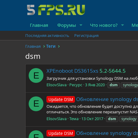
Главная
Форумы
Что нового?
Ме
Последняя активность
Регистрация
Главная
Теги
dsm
XPEnoboot DS3615xs
5.2-5644.5
E
Загрузчик для установки Synology DSM на лю
ElisovSlava
Ресурс
3 Янв 2020
dsm
synology
Обновление synology ds
Update DSM
E
Ожидается, что обновление будет доступно д
отличаться. Это обновление перезапустит NA
ElisovSlava
Тема
13 Окт 2017
dsm
synology
Обновление synology ds
Update DSM
E