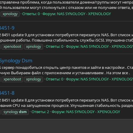
правлена проблема, когда пользователи домена/группы могут непра
 пользователи могут столкнуться с отказом или не получаем ответа, 
Ответы: 0
Форум:
NAS SYNOLOGY - XPENOLOGY
xpnology
8451-9
 8451 update 9 для установки потребуется перезапуск NAS. Вот списо
ершения работы. Повышена стабильность службы iSCSI. Улучшена стаб
Ответы: 0
Форум:
NAS SYNOLOGY - XPENOLOG
xpenoboot
xpnology
Synology Dsm
сервер понадобиться открыть центр пакетов и зайти в настройки . Ст
учную Выбираем файл с приложением и устанавливаем . На этом все .
Ответы: 0
Форум:
NAS SYNOLOGY - XPENOLOG
xpenoboot
xpnology
8451-8
 8451 update 8 для установки потребуется перезапуск NAS. Вот списо
вания CPU на запущенном процессе. Улучшенная стабильность раздела 
Ответы: 2
Форум:
NAS SYNOLOGY - XPENOLOGY
synology
dsm