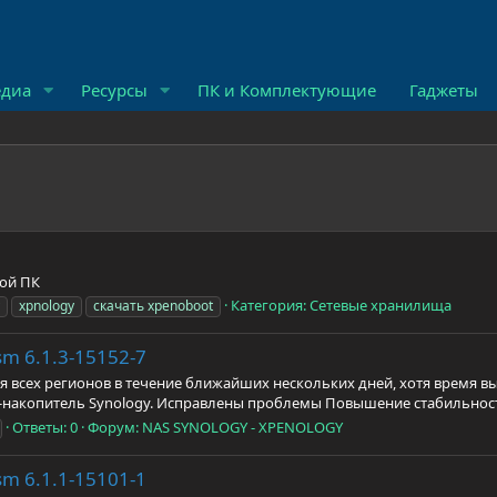
диа
Ресурсы
ПК и Комплектующие
Гаджеты
бой ПК
Категория:
Сетевые хранилища
xpnology
скачать xpenoboot
m 6.1.3-15152-7
ля всех регионов в течение ближайших нескольких дней, хотя время 
S-накопитель Synology. Исправлены проблемы Повышение стабильности
Ответы: 0
Форум:
NAS SYNOLOGY - XPENOLOGY
m 6.1.1-15101-1