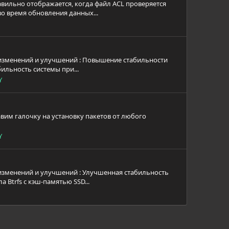
вильно отображается, когда файл ACL проверяется
во время обновления данных...
к изменений и улучшений : Повышение стабильности
ильность системы при...
Y
авим галочку на установку пакетов от любого
Y
к изменений и улучшений : Улучшенная стабильность
Btrfs с кэш-памятью SSD...