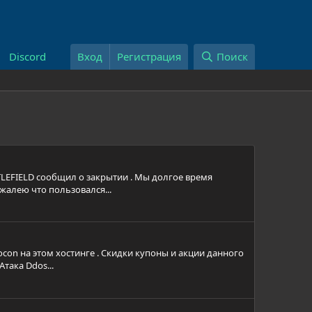
Discord
Вход
Регистрация
Поиск
ATTLEFIELD сообщил о закрытии . Мы долгое время
 жалею что пользовался...
procon на этом хостинге . Скидки купоны и акции данного
така Ddos...