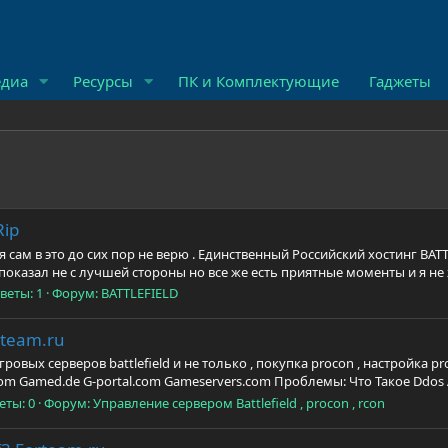
диа
Ресурсы
ПК и Комплектующие
Гаджеты
Rip
я я сам в это до сих пор не верю . Единственный Российский хостинг B
 показал не с лучшей стороны но все же есть приятные моменты и я не
веты: 1
Форум:
BATTLEFIELD
rteam.ru
гровых серверов battlefield и не только , покупка procon , настройка 
com Gamed.de G-portal.com Gameservers.com Проблемы: Что Такое Ddos А
еты: 0
Форум:
Управление сервером Battlefield , procon , rcon