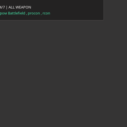
24/7 | ALL WEAPON
м Battlefield , procon , rcon