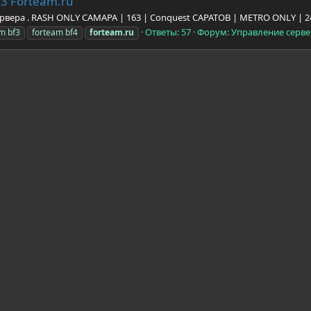
3 Forteam.ru
ервера . RASH ONLY CAMAPA | 163 | Conquest CAPATOB | METRO ONLY | 
Ответы: 57
Форум:
Управление серверо
m bf3
forteam bf4
forteam.ru