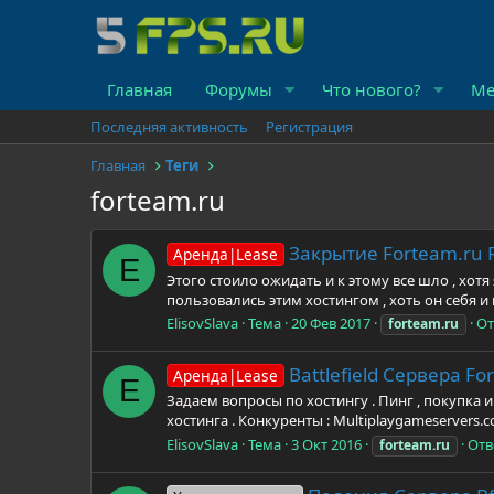
Главная
Форумы
Что нового?
Ме
Последняя активность
Регистрация
Главная
Теги
forteam.ru
Закрытие Forteam.ru 
Аренда|Lease
E
Этого стоило ожидать и к этому все шло , хот
пользовались этим хостингом , хоть он себя и
ElisovSlava
Тема
20 Фев 2017
От
forteam.ru
Battlefield Сервера Fo
Аренда|Lease
E
Задаем вопросы по хостингу . Пинг , покупка и
хостинга . Конкуренты : Multiplaygameservers.
ElisovSlava
Тема
3 Окт 2016
Отв
forteam.ru