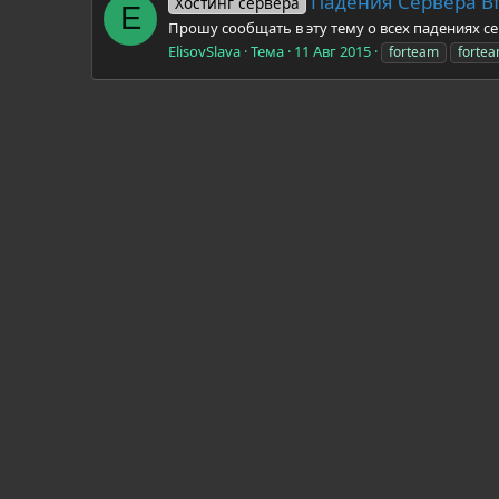
Падения Сервера Bf
Хостинг сервера
E
Прошу сообщать в эту тему о всех падениях с
ElisovSlava
Тема
11 Авг 2015
forteam
fortea