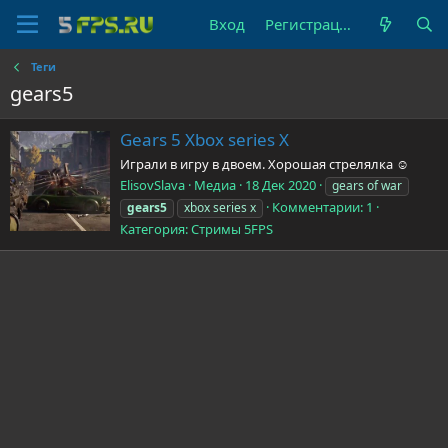
Вход
Регистрация
Теги
gears5
Gears 5 Xbox series X
Играли в игру в двоем. Хорошая стрелялка ☺️
ElisovSlava
Медиа
18 Дек 2020
gears of war
Комментарии: 1
gears5
xbox series x
Категория: Стримы 5FPS