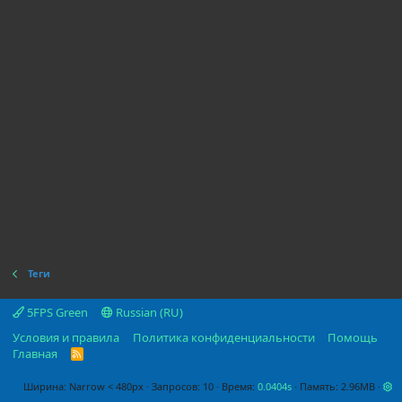
Теги
5FPS Green
Russian (RU)
Условия и правила
Политика конфиденциальности
Помощь
Главная
R
S
S
Ширина
Запросов
10
Время
0.0404s
Память
2.96MB