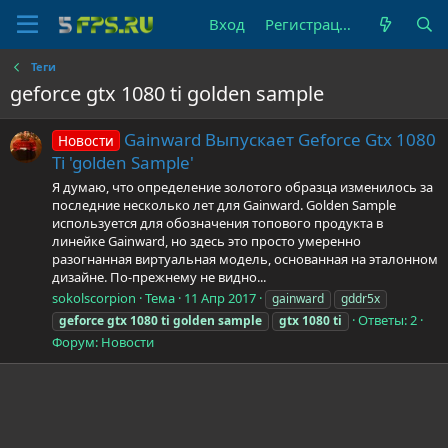
Вход
Регистрация
Теги
geforce gtx 1080 ti golden sample
Gainward Выпускает Geforce Gtx 1080
Новости
Ti 'golden Sample'
Я думаю, что определение золотого образца изменилось за
последние несколько лет для Gainward. Golden Sample
используется для обозначения топового продукта в
линейке Gainward, но здесь это просто умеренно
разогнанная виртуальная модель, основанная на эталонном
дизайне. По-прежнему не видно...
sokolscorpion
Тема
11 Апр 2017
gainward
gddr5x
Ответы: 2
geforce
gtx
1080
ti
golden
sample
gtx
1080
ti
Форум:
Новости