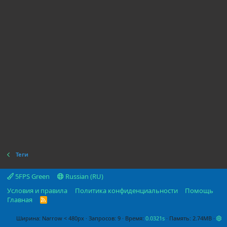
Теги
5FPS Green
Russian (RU)
Условия и правила
Политика конфиденциальности
Помощь
Главная
R
S
S
Ширина
Запросов
9
Время
0.0321s
Память
2.74MB