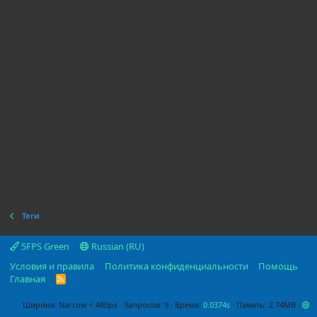
Теги
5FPS Green
Russian (RU)
Условия и правила
Политика конфиденциальности
Помощь
Главная
R
S
S
Ширина
Запросов
9
Время
0.0374s
Память
2.74MB