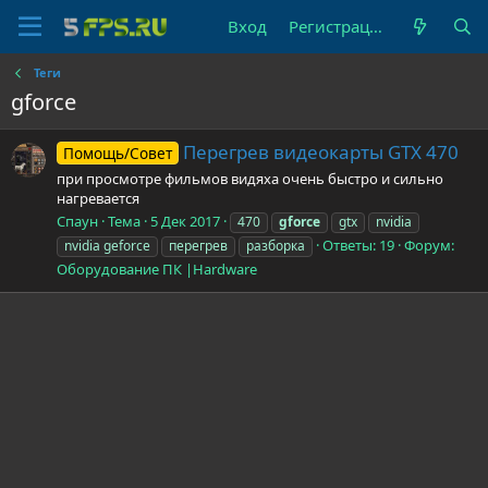
Вход
Регистрация
Теги
gforce
Перегрев видеокарты GTX 470
Помощь/Совет
при просмотре фильмов видяха очень быстро и сильно
нагревается
Спаун
Тема
5 Дек 2017
470
gforce
gtx
nvidia
Ответы: 19
Форум:
nvidia geforce
перегрев
разборка
Оборудование ПК |Hardware