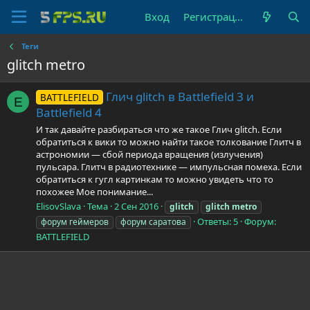
Вход
Регистрация
Теги
glitch metro
Глич glitch в Battlefield 3 и
BATTLEFIELD
E
Battlefield 4
И так давайте разбираться что же такое Глич glitch. Если
обратиться к вики то можно найти такое толкование Глитч в
астрономии — сбой периода вращения (излучения)
пульсара. Глитч в радиотехнике — импульсная помеха. Если
обратиться к гугл картинкам то можно увидеть что то
похожее Мое понимание...
ElisovSlava
Тема
2 Сен 2016
glitch
glitch
metro
Ответы: 5
Форум:
форум геймеров
форум саратова
BATTLEFIELD