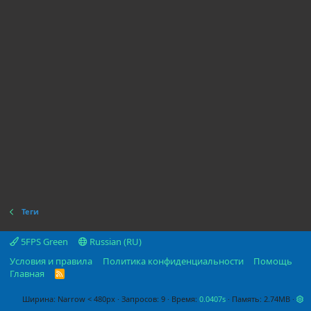
Теги
5FPS Green
Russian (RU)
Условия и правила
Политика конфиденциальности
Помощь
Главная
R
S
S
Ширина
Запросов
9
Время
0.0407s
Память
2.74MB