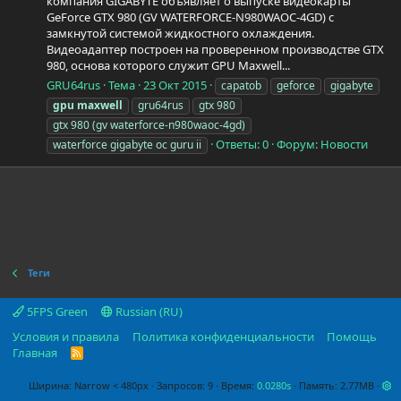
компания GIGABYTE объявляет о выпуске видеокарты
GeForce GTX 980 (GV WATERFORCE-N980WAOC-4GD) с
замкнутой системой жидкостного охлаждения.
Видеоадаптер построен на проверенном производстве GTX
980, основа которого служит GPU Maxwell...
GRU64rus
Тема
23 Окт 2015
capatob
geforce
gigabyte
gpu
maxwell
gru64rus
gtx 980
gtx 980 (gv waterforce-n980waoc-4gd)
Ответы: 0
Форум:
Новости
waterforce gigabyte oc guru ii
Теги
5FPS Green
Russian (RU)
Условия и правила
Политика конфиденциальности
Помощь
Главная
R
S
S
Ширина
Запросов
9
Время
0.0280s
Память
2.77MB