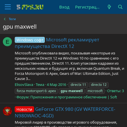
Вход
Регистрация
Теги
gpu maxwell
Microsoft рекламирует
Windows софт
E
преимущества DirectX 12
Microsoft опубликовала видео, показывая некоторые из
преимуществ DirectX 12 на Windows 10 по сравнению с его
предшественником, DirectX 11. Клип упакован кадрами из
нескольких новых и будущих игр, включая Quantum Break, и
Forza Motorsport 6: Apex, Gears of War: Ultimate Edition, Just
Cause 3...
ElisovSlava
Тема
4 Мар 2016
directx 11
directx 12
Ответы: 3
forza motorsport 6: apex
gpu
maxwell
microsoft
Форум:
Приложения и программное обеспечение | Soft
GeForce GTX 980 (GV WATERFORCE-
Новости
N980WAOC-4GD)
Мировой лидер в производстве игрового оборудования,