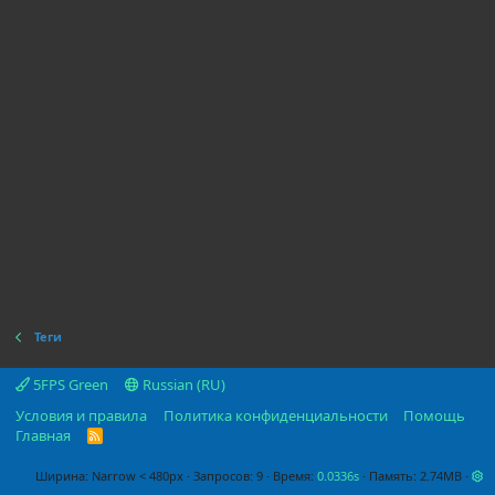
Теги
5FPS Green
Russian (RU)
Условия и правила
Политика конфиденциальности
Помощь
Главная
R
S
S
Ширина
Запросов
9
Время
0.0336s
Память
2.74MB