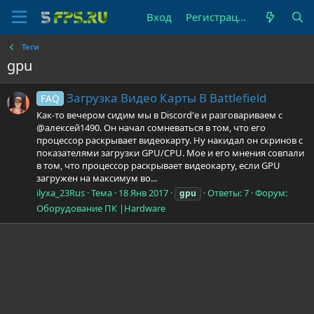
Вход
Регистрация
Теги
gpu
Загрузка Видео Карты В Battlefield
FAQ
Как-то вечером сидим мы в Discord'е и разговариваем с
@алексей1490. Он начал сомневаться в том, что его
процессор раскрывает видеокарту. Ну накидал он скринов с
показателями загрузки GPU/CPU. Мое и его мнения совпали
в том, что процессор раскрывает видеокарту, если GPU
загружен на максимум во...
ilyxa_23Rus
Тема
18 Янв 2017
Ответы: 7
Форум:
gpu
Оборудование ПК |Hardware