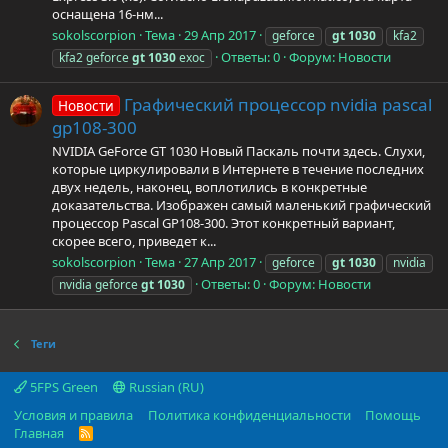
оснащена 16-нм...
sokolscorpion
Тема
29 Апр 2017
geforce
gt
1030
kfa2
Ответы: 0
Форум:
Новости
kfa2 geforce
gt
1030
exoc
Графический процессор nvidia pascal
Новости
gp108-300
NVIDIA GeForce GT 1030 Новый Паскаль почти здесь. Слухи,
которые циркулировали в Интернете в течение последних
двух недель, наконец, воплотились в конкретные
доказательства. Изображен самый маленький графический
процессор Pascal GP108-300. Этот конкретный вариант,
скорее всего, приведет к...
sokolscorpion
Тема
27 Апр 2017
geforce
gt
1030
nvidia
Ответы: 0
Форум:
Новости
nvidia geforce
gt
1030
Теги
5FPS Green
Russian (RU)
Условия и правила
Политика конфиденциальности
Помощь
Главная
R
S