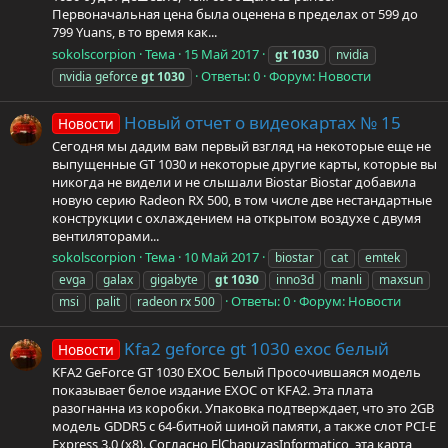
Первоначальная цена была оценена в пределах от 599 до
799 Yuans, в то время как...
sokolscorpion
Тема
15 Май 2017
gt
1030
nvidia
Ответы: 0
Форум:
Новости
nvidia geforce
gt
1030
Новый отчет о видеокартах № 15
Новости
Сегодня мы дадим вам первый взгляд на некоторые еще не
выпущенные GT 1030 и некоторые другие карты, которые вы
никогда не видели и не слышали Biostar Biostar добавила
новую серию Radeon RX 500, в том числе две нестандартные
конструкции с охлаждением на открытом воздухе с двумя
вентиляторами...
sokolscorpion
Тема
10 Май 2017
biostar
cat
emtek
evga
galax
gigabyte
gt
1030
inno3d
manli
maxsun
Ответы: 0
Форум:
Новости
msi
palit
radeon rx 500
Kfa2 geforce gt 1030 exoc белый
Новости
KFA2 GeForce GT 1030 EXOC Белый Просочившаяся модель
показывает белое издание EXOC от KFA2. Эта плата
разогнанна из коробки. Упаковка подтверждает, что это 2GB
модель GDDR5 с 64-битной шиной памяти, а также слот PCI-E
Express 3.0 (x8). Согласно ElChapuzasInformatico, эта карта