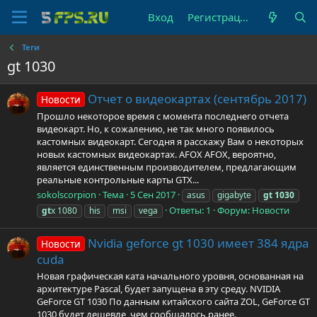
Вход
Регистрация
Теги
gt 1030
Отчет о видеокартах (сентябрь 2017)
Новости
Прошло некоторое время с момента последнего отчета
видеокарт. Но, к сожалению, не так много появилось
кастомных видеокарт. Сегодня я расскажу Вам о некоторых
новых кастомных видеокартах. AFOX AFOX, вероятно,
является единственным производителем, предлагающим
реальные контрольные карты GTX...
sokolscorpion
Тема
5 Сен 2017
asus
gigabyte
gt
1030
Ответы: 1
Форум:
Новости
gt
x 1080
his
msi
vega
Nvidia geforce gt 1030 имеет 384 ядра
Новости
cuda
Новая графическая ката начального уровня, основанная на
архитектуре Pascal, будет запущена в эту среду. NVIDIA
GeForce GT 1030 По данным китайского сайта ZOL, GeForce GT
1030 будет дешевле, чем сообщалось ранее.