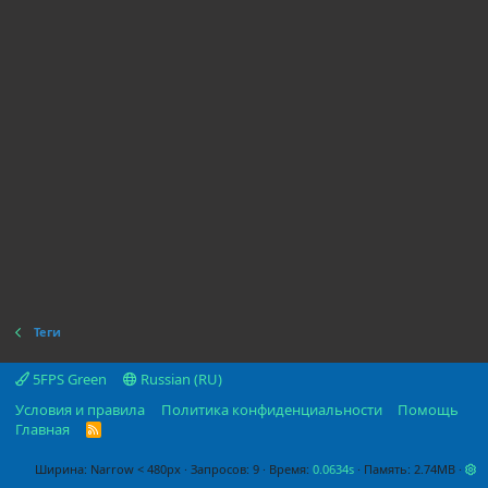
Теги
5FPS Green
Russian (RU)
Условия и правила
Политика конфиденциальности
Помощь
Главная
R
S
S
Ширина
Запросов
9
Время
0.0634s
Память
2.74MB