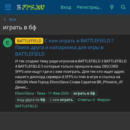
Вход
Регистрация
Теги
играть в бф
С кем играть в BATTLEFIELD ?
BATTLEFIELD
E
Поиск друга и напарника для игры в
BATTLEFIELD
И так создаю тему ради игроков в BATTLEFIELD 3 BATTLEFIELD
4 BATTLEFIELD 5 которые только пришли в наш DISCORD
5FPS или ищут где и с кем поиграть. Для тех кто ищет адрес
нашего дискорд сервера d.5FPS.ru Ник в игре и ссылка на
ORIGIN Имя Город ElisovSlava Слава Саратов BR_Phoenix_AT
Денис...
ElisovSlava
Тема
11 Фев 2020
играть
в
бф
Ответы: 0
Форум:
ищу друга по
бф
с кем
играть
BATTLEFIELD