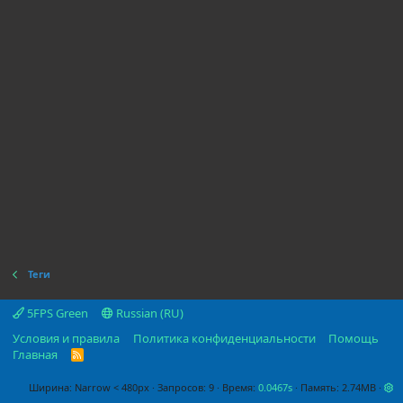
Теги
5FPS Green
Russian (RU)
Условия и правила
Политика конфиденциальности
Помощь
Главная
R
S
S
Ширина
Запросов
9
Время
0.0467s
Память
2.74MB