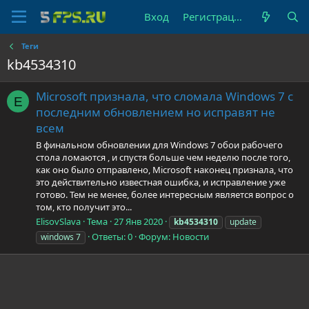
Вход
Регистрация
Теги
kb4534310
Microsoft признала, что сломала Windows 7 с
E
последним обновлением но исправят не
всем
В финальном обновлении для Windows 7 обои рабочего
стола ломаются , и спустя больше чем неделю после того,
как оно было отправлено, Microsoft наконец признала, что
это действительно известная ошибка, и исправление уже
готово. Тем не менее, более интересным является вопрос о
том, кто получит это...
ElisovSlava
Тема
27 Янв 2020
kb4534310
update
Ответы: 0
Форум:
Новости
windows 7