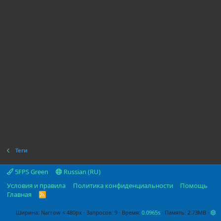
Теги
5FPS Green
Russian (RU)
Условия и правила
Политика конфиденциальности
Помощь
Главная
R
S
S
Ширина
Запросов
9
Время
0.0965s
Память
2.73MB