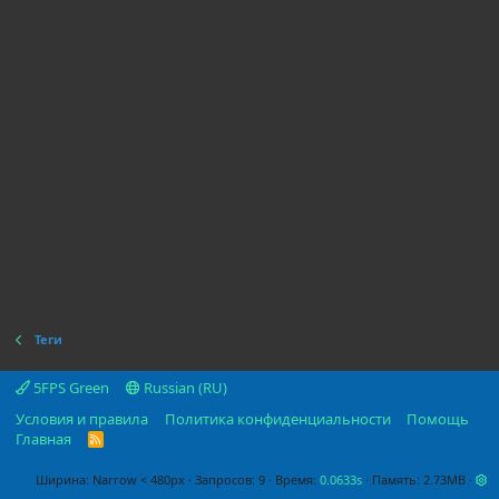
Теги
5FPS Green
Russian (RU)
Условия и правила
Политика конфиденциальности
Помощь
Главная
R
S
S
Ширина
Запросов
9
Время
0.0633s
Память
2.73MB