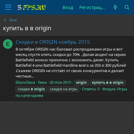
Вход
Регистрация
Теги
купить в в origin
Скидки в ORIGIN ноябрь 2015
E
В октябре ORIGIN нас баловал распродажами игры и вот
месяц спустя опять скидки до 70% . Делая акцент на серию
Battlefield можно прилично с экономить денег. Купить
Battlefiel 4 или Battlefield Hardline всего за 350 и 300 рублей
.Скажем ORIGIN не отстаёт от своих конкурентов и делает
честные...
ElisovSlava
Тема
26 Ноя 2015
origin
купить
в
в
origin
Ответы: 5
Форум:
Игры
скидки
в
origin
скидки на игры
по категориям