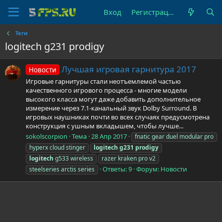
Вход
Регистрация
Теги
logitech g231 prodigy
Лучшая игровая гарнитура 2017
Новости
Игровые гарнитуры стали неотъемлемой частью
качественного игрового процесса - многие модели
высокого класса могут даже добавить дополнительное
измерение через 7.1-канальный звук Dolby Surround. В
игровых наушниках почти во всех случаях предусмотрена
конструкция с ушным вкладышем, чтобы лучше...
sokolscorpion
Тема
28 Апр 2017
fnatic gear duel modular pro
hyperx cloud stinger
logitech
g231
prodigy
logitech
g533 wireless
razer kraken pro v2
Ответы: 9
Форум:
Новости
steelseries arctis series