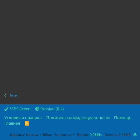
Теги
5FPS Green
Russian (RU)
Условия и правила
Политика конфиденциальности
Помощь
Главная
R
S
S
Ширина
Запросов
9
Время
0.0343s
Память
2.75MB