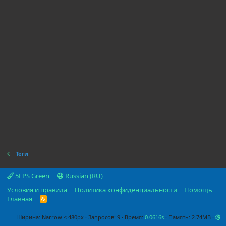
Теги
5FPS Green
Russian (RU)
Условия и правила
Политика конфиденциальности
Помощь
Главная
R
S
S
Ширина
Запросов
9
Время
0.0616s
Память
2.74MB