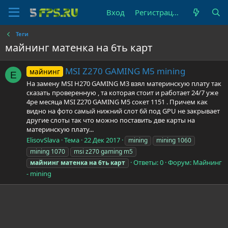
Вход
Регистрация
Теги
майнинг матенка на 6ть карт
MSI Z270 GAMING M5 mining
майнинг
E
На замену MSI H270 GAMING M3 взял материнскую плату так
сказать проверенную , та которая стоит и работает 24/7 уже
4ре месяца MSI Z270 GAMING M5 сокет 1151 . Причем как
видно на фото самый нижний слот 6й под GPU не закрывает
другие слоты так что можно поставить две карты на
материнскую плату...
ElisovSlava
Тема
22 Дек 2017
mining
mining 1060
mining 1070
msi z270 gaming m5
Ответы: 0
Форум:
Майнинг
майнинг
матенка
на
6ть
карт
- mining