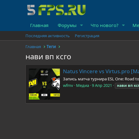
Главная
Форумы
Что нового?
Ме
Последняя активность
Регистрация
Главная
Теги
нави вп ксго
Natus Vincere vs Virtus.pro [M
Запись матча турнира ESL One: Road to
wfmv
Медиа
9 Апр 2021
нави
вп
кс