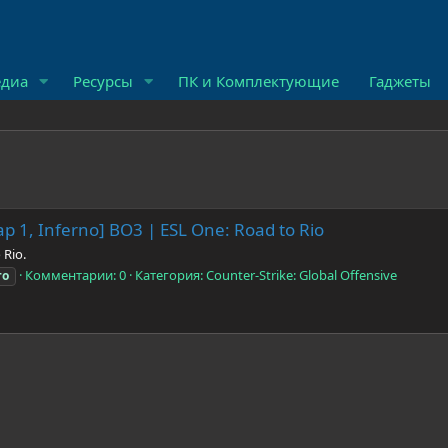
диа
Ресурсы
ПК и Комплектующие
Гаджеты
ap 1, Inferno] BO3 | ESL One: Road to Rio
 Rio.
Комментарии: 0
Категория: Counter-Strike: Global Offensive
го