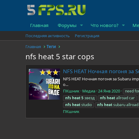
Главная
Форумы
Что нового?
Ме
Последняя активность
Регистрация
Главная
Теги
nfs heat 5 star cops
NFS HEAT Ночная погоня за S
NFS HEAT Ночная погоня за Subaru imp
о...
ПКшник
Медиа
24 Янв 2020
need fo
nfs
heat
5
звезд
nfs
heat
allroad car
nfs
heat
studio
nfs
heat
subaru allroad
ПКшник