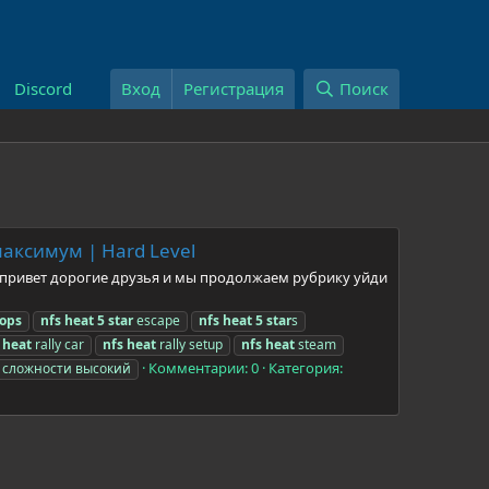
Discord
Вход
Регистрация
Поиск
максимум | Hard Level
ем привет дорогие друзья и мы продолжаем рубрику уйди
ops
nfs
heat
5
star
escape
nfs
heat
5
star
s
heat
rally car
nfs
heat
rally setup
nfs
heat
steam
Комментарии: 0
Категория:
 сложности высокий