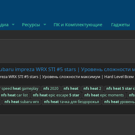
диа
Ресурсы
ПК и Комплектующие
Гаджеты
ubaru impreza WRX STI #5 stars | Уровень сложности 
reza WRX STI #5 stars | Уровень сложности максимум | Hard Level Вс
r speed
heat
gameplay
nfs
2020
nfs
heat
nfs
heat
2
nfs
heat
5
star
c
nfs
heat
car list
nfs
heat
epic escape
5
star
nfs
heat
epic moments
nfs
nfs
heat
subaru wrx
nfs
heat
тачка для бездорожья
nfs
heat
уровень