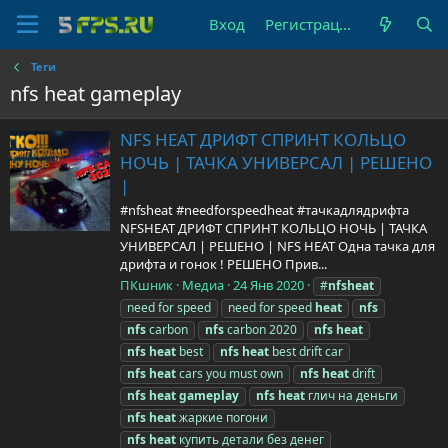
Вход
Регистрация
Теги
nfs heat gameplay
NFS HEAT ДРИФТ СПРИНТ КОЛЬЦО
НОЧЬ | ТАЧКА УНИВЕРСАЛ | РЕШЕНО
|
#nfsheat #needforspeedheat #тачкадлядрифта
NFSHEAT ДРИФТ СПРИНТ КОЛЬЦО НОЧЬ | ТАЧКА
УНИВЕРСАЛ | РЕШЕНО | NFS HEAT Одна тачка для
дрифта и гонок ! РЕШЕНО Прив...
ПКшник
Медиа
24 Янв 2020
#
nfs
heat
need for speed
need for speed
heat
nfs
nfs
carbon
nfs
carbon 2020
nfs
heat
nfs
heat
best
nfs
heat
best drift car
nfs
heat
cars you must own
nfs
heat
drift
nfs
heat
gameplay
nfs
heat
глич на деньги
nfs
heat
жаркие погони
nfs
heat
купить детали без денег