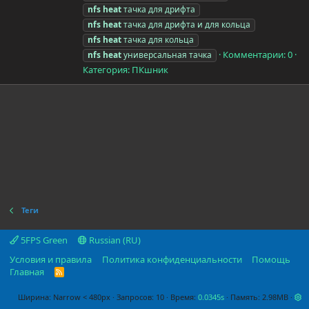
nfs
heat
тачка для дрифта
nfs
heat
тачка для дрифта и для кольца
nfs
heat
тачка для кольца
Комментарии: 0
nfs
heat
универсальная тачка
Категория: ПКшник
Теги
5FPS Green
Russian (RU)
Условия и правила
Политика конфиденциальности
Помощь
Главная
R
S
S
Ширина
Запросов
10
Время
0.0345s
Память
2.98MB