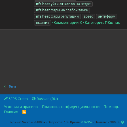
nfs
heat
уйти
от
копов
на ведре
nfs
heat
фарм на слабой тачке
nfs
heat
фарм репутации
speed
антифарм
Комментарии: 0
Категория: ПКшник
пкшник
Теги
5FPS Green
Russian (RU)
Условия и правила
Политика конфиденциальности
Помощь
Главная
R
S
S
Ширина
Запросов
10
Время
0.0295s
Память
2.98MB