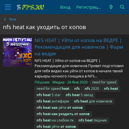
Вход
Регистрация
Теги
nfs heat как уходить от копов
NFS HEAT | Уйти от копов на ВЕДРЕ |
Рекомендация для новичков | Фарм
на ведре
NFS HEAT | Уйти от копов на ВЕДРЕ |
Рекомендация для новичков Привет подготовил
для тебя видео как уйти от копов в начале твоей
карьеры ночного гонщика в NFS...
ПКшник
Медиа
24 Янв 2020
need for speed
need for speed
heat
nfs
nfs
2020
nfs
heat
nfs
heat
5 star
nfs
heat
5 звезд
nfs
heat
антифарм
nfs
heat
для новичков
nfs
heat
как
уйти
от
копов
nfs
heat
как
уходить
от
копов
nfs
heat
на слабом пк
nfs
heat
пкшник
nfs
heat
уйти
от
копов