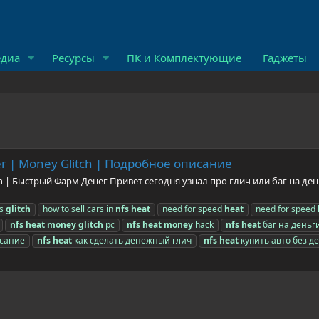
диа
Ресурсы
ПК и Комплектующие
Гаджеты
 | Money Glitch | Подробное описание
ch | Быстрый Фарм Денег Привет сегодня узнал про глич или баг на де
rs
glitch
how to sell cars in
nfs
heat
need for speed
heat
need for speed
nfs
heat
money
glitch
pc
nfs
heat
money
hack
nfs
heat
баг на деньг
сание
nfs
heat
как сделать денежный глич
nfs
heat
купить авто без д