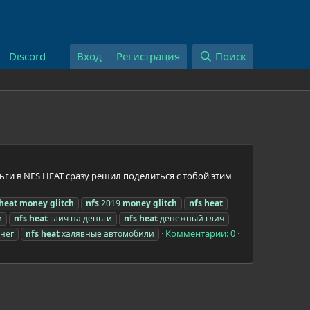
Discord
Вход
Регистрация
Поиск
ньги в NFS HEAT сразу решил поделиться с тобой этим
heat
money
glitch
nfs
2019
money
glitch
nfs
heat
и
nfs
heat
глич на деньги
nfs
heat
денежный глич
Комментарии: 0
енег
nfs
heat
халявные автомобили