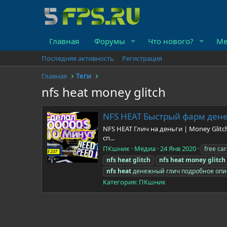
Главная
Форумы
Что нового?
Ме
Последняя активность
Регистрация
Главная
Теги
nfs heat money glitch
NFS HEAT Быстрый фарм денег
NFS HEAT Глич на деньги | Money Glit
сп...
ПКшник
Медиа
24 Янв 2020
free ca
nfs
heat
glitch
nfs
heat
money
glitch
nfs
heat
денежный глич подробное опи
Категория: ПКшник