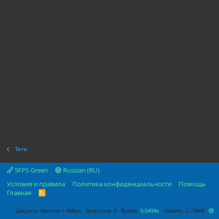
Теги
5FPS Green
Russian (RU)
Условия и правила
Политика конфиденциальности
Помощь
Главная
R
S
S
Ширина
Запросов
9
Время
0.0494s
Память
2.73MB