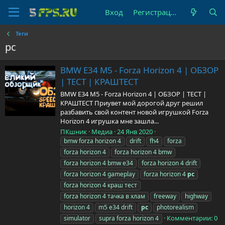
Вход
Регистрация
Теги
pc
BMW E34 M5 - Forza Horizon 4 | ОБЗОР
| ТЕСТ | КРАШТЕСТ
BMW E34 M5 - Forza Horizon 4 | ОБЗОР | ТЕСТ |
КРАШТЕСТ Приувет мой дорогой друг решил
разбавить свой контент новой игрушкой Forza
Horizon 4 игрушка мне зашла...
ПКшник
Медиа
24 Янв 2020
bmw forza horizon 4
drift
fh4
forza
forza horizon 4
forza horizon 4 bmw
forza horizon 4 bmw e34
forza horizon 4 drift
forza horizon 4 gameplay
forza horizon 4
pc
forza horizon 4 краш тест
forza horizon 4 тачка в хлам
freeway
highway
horizon 4
m5 e34 drift
pc
photorealism
Комментарии: 0
simulator
supra forza horizon 4