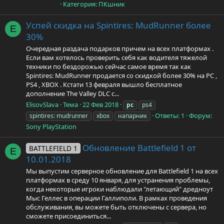
Категория: ПКшник
Успей скидка на Spintires: MudRunner более
E
30%
Очередная раздача подарков причем на всех платформах .
Если вам хотелось проверить себя как водителя тяжелой
техники по бездорожью сейчас самое время так как
Spintires: MudRunner продается со скидкой более 30% на PC ,
PS4 , XBOX . Кстати 13 февраля вышло бесплатное
дополнение The Valley DLC с...
ElisovSlava
Тема
22 Фев 2018
pc
ps4
Ответы: 1
Форум:
spintires: mudrunner
xbox
напарник
Sony PlayStation
Обновление Battlefield 1 от
BATTLEFIELD 1
E
10.01.2018
Мы выпустим серверное обновление для Battlefield 1 на всех
платформах в среду 10 января, для устранения проблемы,
когда некоторые игроки наблюдали "летающий" дредноут
Мыс Геллес в операции Галлиполи. В рамках проведения
обслуживания, вы можете быть отключены с сервера, но
сможете присоединиться...