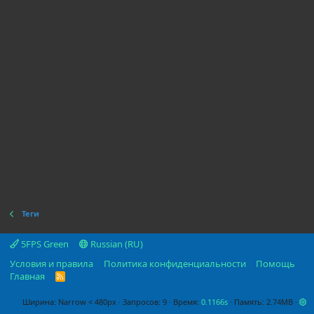
Теги
5FPS Green
Russian (RU)
Условия и правила
Политика конфиденциальности
Помощь
Главная
R
S
S
Ширина
Запросов
9
Время
0.1166s
Память
2.74MB