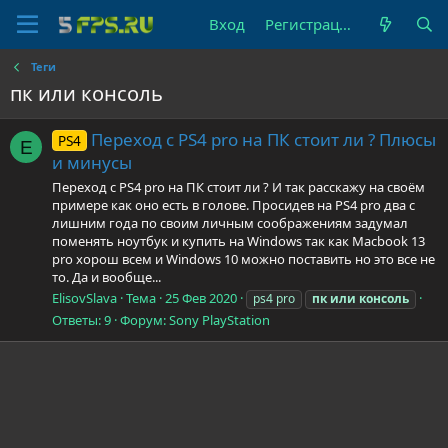
Вход
Регистрация
Теги
пк или консоль
Переход с PS4 pro на ПК стоит ли ? Плюсы
PS4
E
и минусы
Переход с PS4 pro на ПК стоит ли ? И так расскажу на своём
примере как оно есть в голове. Просидев на PS4 pro два с
лишним года по своим личным соображениям задумал
поменять ноутбук и купить на Windows так как Macbook 13
pro хорош всем и Windows 10 можно поставить но это все не
то. Да и вообще...
ElisovSlava
Тема
25 Фев 2020
ps4 pro
пк
или
консоль
Ответы: 9
Форум:
Sony PlayStation