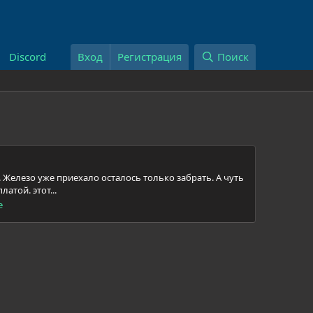
Discord
Вход
Регистрация
Поиск
. Железо уже приехало осталось только забрать. А чуть
атой. этот...
e