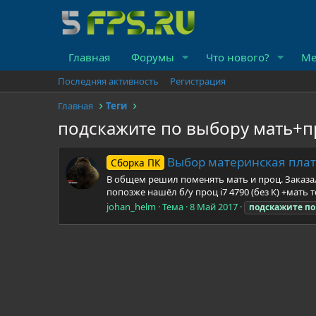
Главная
Форумы
Что нового?
Ме
Последняя активность
Регистрация
Главная
Теги
подскажите по выбору мать+
Выбор материнская плат
Сборка ПК
В общем решил поменять мать и проц. Заказал 
попозже нашёл б/у проц i7 4790 (без К) +мать 
johan_helm
Тема
8 Май 2017
подскажите
по