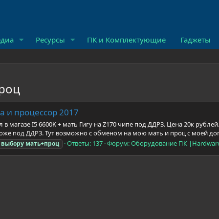
диа
Ресурсы
ПК и Комплектующие
Гаджеты
проц
а и процессор 2017
в магазе I5 6600K + мать Гигу на Z170 чипе под ДДР3. Цена 20к рублей
тоже под ДДР3. Тут возможно с обменом на мою мать и проц с моей допл
Ответы: 137
Форум:
Оборудование ПК |Hardwar
выбору
мать+проц