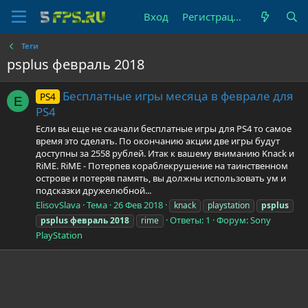
Вход
Регистрация
Теги
psplus февраль 2018
Бесплатные игры месяца в феврале для
PS4
E
PS4
Если вы еще не скачали бесплатные игры для PS4 то самое
время это сделать. По окончанию акции две игры будут
доступны за 2558 рублей. Итак к вашему вниманию Knack и
RiME. RiME - Потерпев кораблекрушение на таинственном
острове и потеряв память, вы должны использовать ум и
подсказки дружелюбной...
ElisovSlava
Тема
26 Фев 2018
knack
playstation
psplus
Ответы: 1
Форум:
Sony
psplus
февраль
2018
rime
PlayStation