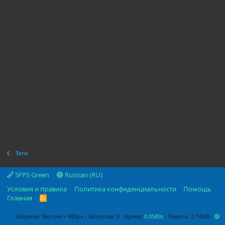
Теги
5FPS Green
Russian (RU)
Условия и правила
Политика конфиденциальности
Помощь
Главная
R
S
S
Ширина
Запросов
9
Время
0.0589s
Память
2.74MB