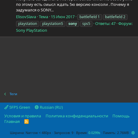
по этому есть смысл ждать 5ю версию консоли . Почему я
задумался о SONY...
ElisovSlava
Тема
15 Июн 2017
battlefield 1
battlefield 2
Ответы: 47
Форум:
playstation
playstation5
sony
sps5
Sony PlayStation
Теги
5FPS Green
Russian (RU)
Условия и правила
Политика конфиденциальности
Помощь
Главная
R
S
S
Ширина
Запросов
9
Время
0.0299s
Память
2.76MB