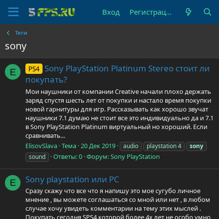
Вход
Регистрация
Теги
sony
Sony PlayStation Platinum Stereo стоит ли
PS4
E
покупать?
Мои наушники от компании Creative начали плохо держать
заряд спустя шесть лет от покупки и настало время покупки
новой гарнитуры для игр. Рассказывать как хорошо звучат
наушники 7.1 думаю не стоит все это индивидуально да и 7.1
в Sony PlayStation Platinum виртуальный но хороший. Если
сравнивать...
ElisovSlava
Тема
20 Дек 2019
audio
playstation 4
sony
Ответы: 0
Форум:
Sony PlayStation
sound
Sony playstation или PC
E
Сразу скажу что все что я напишу это мое сугубо личное
мнение , вы можете соглашаться со мной или нет , в любом
случае хочу увидеть комментарии на тему этих мыслей .
Покупать сегодня SPS4 которой более 4х лет не особо умно