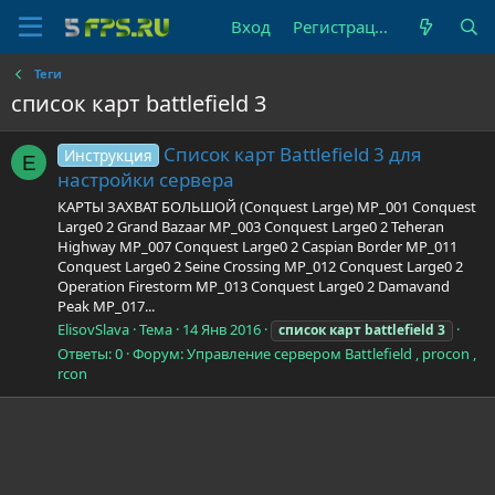
Вход
Регистрация
Теги
список карт battlefield 3
Список карт Battlefield 3 для
Инструкция
E
настройки сервера
КАРТЫ ЗАХВАТ БОЛЬШОЙ (Conquest Large) MP_001 Conquest
Large0 2 Grand Bazaar MP_003 Conquest Large0 2 Teheran
Highway MP_007 Conquest Large0 2 Caspian Border MP_011
Conquest Large0 2 Seine Crossing MP_012 Conquest Large0 2
Operation Firestorm MP_013 Conquest Large0 2 Damavand
Peak MP_017...
ElisovSlava
Тема
14 Янв 2016
список
карт
battlefield
3
Ответы: 0
Форум:
Управление сервером Battlefield , procon ,
rcon