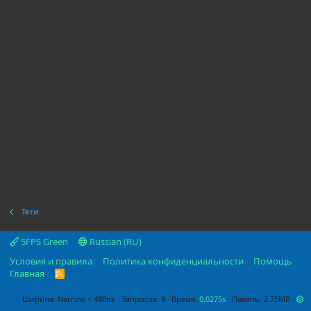
Теги
5FPS Green
Russian (RU)
Условия и правила
Политика конфиденциальности
Помощь
Главная
R
S
S
Ширина
Запросов
9
Время
0.0275s
Память
2.75MB