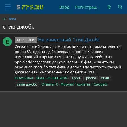
Вход
Регистрация
Теги
стив джобс
Не известный Стив Джобс
APPLE iOS
E
Сегодняшний день для многих ни чем не примечателен но
ровно 63 года назад 24 февраля родился человек
изменивший в прямом смысле нашу жизнь. Ребята из
Appleinsider сделали документальный фильм за что им
огромное спасибо этот фильм должен посмотреть каждый
даже если вы не поклонник компании APPLE...
ElisovSlava
Тема
24 Фев 2018
apple
iphone
стив
Ответы: 0
Форум:
Гаджеты | Gadgets
стив
джобс