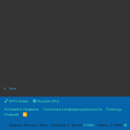
Теги
5FPS Green
Russian (RU)
Условия и правила
Политика конфиденциальности
Помощь
Главная
R
S
S
Ширина
Запросов
9
Время
0.0382s
Память
2.74MB