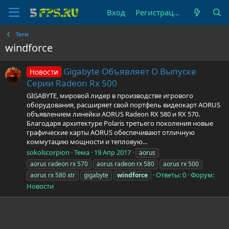
Вход
Регистрация
Теги
windforce
Gigabyte Объявляет О Выпуске
Новости
Серии Radeon Rx 500
GIGABYTE, мировой лидер в производстве игрового
оборудования, расширяет свой портфель видеокарт AORUS
объявлением линейки AORUS Radeon RX 580 и RX 570.
Благодаря архитектуре Polaris третьего поколения новые
графические карты AORUS обеспечивают отличную
коммутацию мощности и тепловую...
sokolscorpion
Тема
19 Апр 2017
aorus
aorus radeon rx 570
aorus radeon rx 580
aorus rx 500
Ответы: 0
Форум:
aorus rx 580 xtr
gigabyte
windforce
Новости