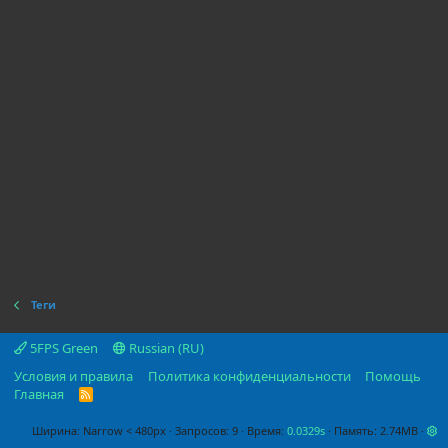
Теги
5FPS Green
Russian (RU)
Условия и правила
Политика конфиденциальности
Помощь
Главная
R
S
S
Ширина
Запросов
9
Время
0.0329s
Память
2.74MB