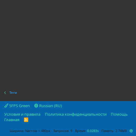
Теги
5FPS Green
Russian (RU)
Условия и правила
Политика конфиденциальности
Помощь
Главная
R
S
S
Ширина
Запросов
9
Время
0.0283s
Память
2.74MB