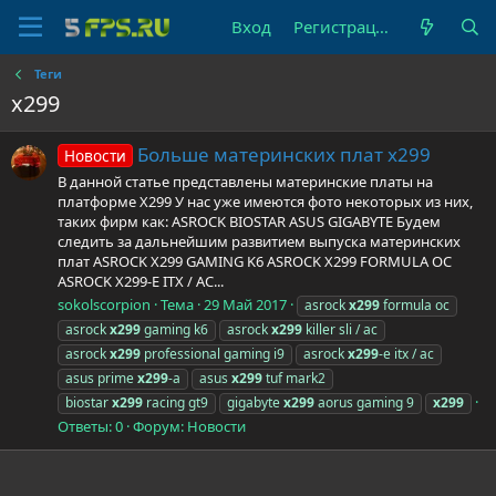
Вход
Регистрация
Теги
x299
Больше материнских плат x299
Новости
В данной статье представлены материнские платы на
платформе X299 У нас уже имеются фото некоторых из них,
таких фирм как: ASROCK BIOSTAR ASUS GIGABYTE Будем
следить за дальнейшим развитием выпуска материнских
плат ASROCK X299 GAMING K6 ASROCK X299 FORMULA OC
ASROCK X299-E ITX / AC...
sokolscorpion
Тема
29 Май 2017
asrock
x299
formula oc
asrock
x299
gaming k6
asrock
x299
killer sli / ac
asrock
x299
professional gaming i9
asrock
x299
-e itx / ac
asus prime
x299
-a
asus
x299
tuf mark2
biostar
x299
racing gt9
gigabyte
x299
aorus gaming 9
x299
Ответы: 0
Форум:
Новости