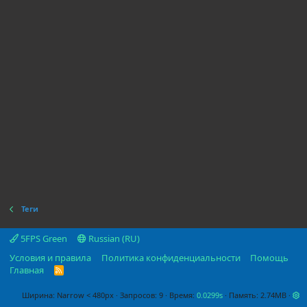
Теги
5FPS Green
Russian (RU)
Условия и правила
Политика конфиденциальности
Помощь
Главная
R
S
S
Ширина
Запросов
9
Время
0.0299s
Память
2.74MB