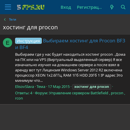
Вход
Регистрация
Теги
хостинг для procon
Выбираем хостинг для Procon BF3
Инструкция
E
и BF4
Выбираем где у нас будет находиться хостинг procon . Дома
на ПК или на VPS (Виртуальный выделенный сервер) Я все
изначально изучил на домашнем сервере а после взял в
аренду вот тут Лицензия Windows Server 2012 R2 включена
процессор XEON 1x2.6ГГц, RAM 1Гб HDD 20Гб 1 IP адрес Это
минимум что...
ElisovSlava
Тема
17 Мар 2015
хостинг
для
procon
Ответы: 4
Форум:
Управление сервером Battlefield , procon ,
rcon