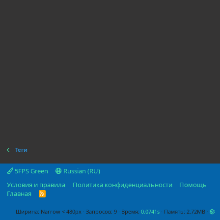
Теги
5FPS Green
Russian (RU)
Условия и правила
Политика конфиденциальности
Помощь
Главная
R
S
S
Ширина
Запросов
9
Время
0.0741s
Память
2.72MB