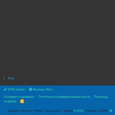
Теги
5FPS Green
Russian (RU)
Условия и правила
Политика конфиденциальности
Помощь
Главная
R
S
S
Ширина
Запросов
9
Время
0.0310s
Память
2.72MB