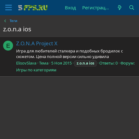
Вход
Регистрация
Теги
z.o.n.a ios
Z.O.N.A Project X
E
Игра для любителей сталкера и подобных бродилок с
сюжетом. Цена полной версии сильно удивила
ElisovSlava
Тема
5 Ноя 2015
Ответы: 0
Форум:
z.o.n.a
ios
Игры по категориям