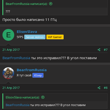
BearFromRussia написал(а):
???
Просто было написано 11 ГГц
ElisovSlava
E
5FPS
Server Admin
ViP Gamer
21 Апр 2017
#7
BearFromRussia
ты это исправил??? В угол поставим
BearFromRussia
Я тут свой
Юзер
21 Апр 2017
#8
ElisovSlava написал(а):
BearFromRussia
ты это исправил??? В угол поставим