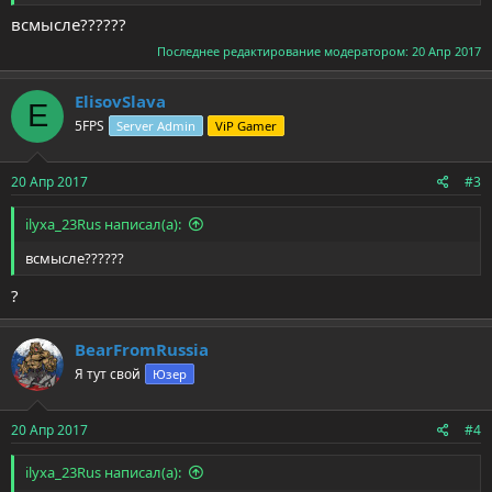
всмысле??????
Последнее редактирование модератором:
20 Апр 2017
ElisovSlava
E
5FPS
Server Admin
ViP Gamer
20 Апр 2017
#3
ilyxa_23Rus написал(а):
всмысле??????
?
BearFromRussia
Я тут свой
Юзер
20 Апр 2017
#4
ilyxa_23Rus написал(а):