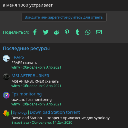
а меня 1060 устраивает
Войдите или зарегистрируйтесь для ответа.
Facebook
Twitter
Reddit
Pinterest
Tumblr
WhatsApp
Электронна
Поделиться:
Последние ресурсы
FRAPS
FRAPS скачать
wfmv
Обновлено:
9 Апр 2021
MSI AFTERBURNER
MSI AFTERBURNER скачать
wfmv
Обновлено:
9 Апр 2021
Fps monitoring
скачать fps monitoring
wfmv
Обновлено:
9 Апр 2021
Download Station torrent
Synology
Download Station — торрент приложение для synology.
ElisovSlava
Обновлено:
14 Дек 2020