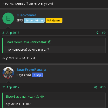
что исправил? за что в угол?
ElisovSlava
E
5FPS
Server Admin
ViP Gamer
21 Апр 2017
#9
BearFromRussia написал(а):
что исправил? за что в угол?
А у меня GTX 1070
BearFromRussia
Я тут свой
Юзер
21 Апр 2017
#10
ElisovSlava написал(а):
А у меня GTX 1070