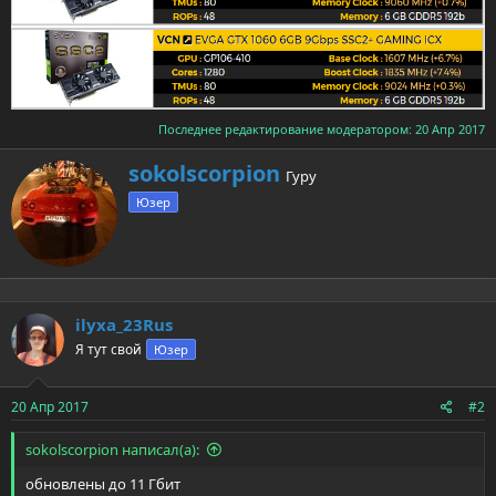
Последнее редактирование модератором:
20 Апр 2017
А
sokolscorpion
Гуру
в
Юзер
т
о
р
ilyxa_23Rus
Я тут свой
Юзер
20 Апр 2017
#2
sokolscorpion написал(а):
обновлены до 11 Гбит