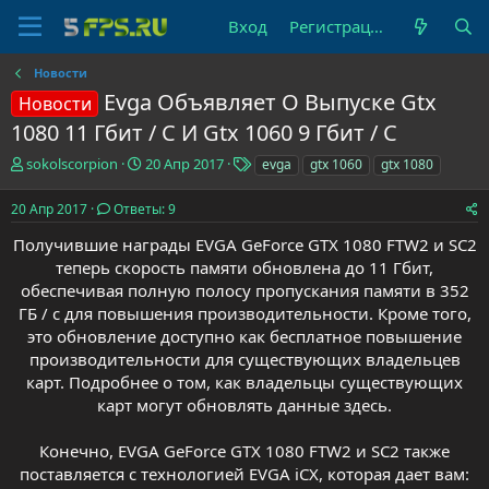
Вход
Регистрация
Новости
Evga Объявляет О Выпуске Gtx
Новости
1080 11 Гбит / С И Gtx 1060 9 Гбит / С
А
Д
Т
sokolscorpion
20 Апр 2017
evga
gtx 1060
gtx 1080
в
а
е
т
т
г
20 Апр 2017
Ответы: 9
о
а
и
р
н
Получившие награды EVGA GeForce GTX 1080 FTW2 и SC2
т
а
теперь скорость памяти обновлена до 11 Гбит,
е
ч
обеспечивая полную полосу пропускания памяти в 352
м
а
ГБ / с для повышения производительности. Кроме того,
ы
л
это обновление доступно как бесплатное повышение
а
производительности для существующих владельцев
карт. Подробнее о том, как владельцы существующих
карт могут обновлять данные здесь.
Конечно, EVGA GeForce GTX 1080 FTW2 и SC2 также
поставляется с технологией EVGA iCX, которая дает вам: