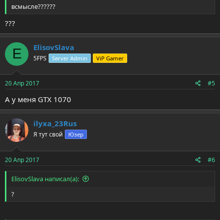
всмысле??????
???
ElisovSlava
E
5FPS
Server Admin
ViP Gamer
20 Апр 2017
#5
А у меня GTX 1070
ilyxa_23Rus
Я тут свой
Юзер
20 Апр 2017
#6
ElisovSlava написал(а):
?