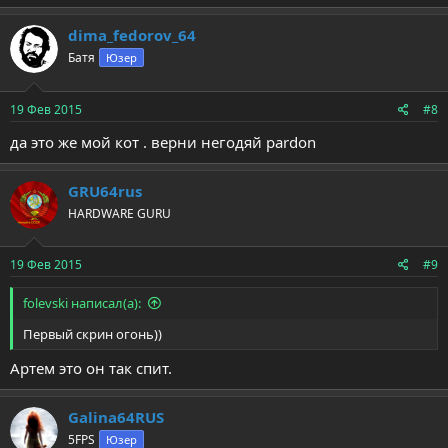
dima_fedorov_64
Батя
Юзер
19 Фев 2015
#8
да это же мой кот . верни негодяй pardon
GRU64rus
HARDWARE GURU
19 Фев 2015
#9
folevski написал(а):
Первый скрин огонь))
Артем это он так спит.
Galina64RUS
5FPS
Юзер