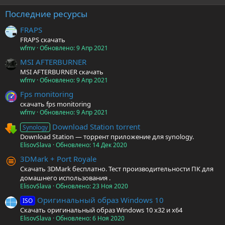
Последние ресурсы
FRAPS
FRAPS скачать
wfmv
Обновлено:
9 Апр 2021
MSI AFTERBURNER
MSI AFTERBURNER скачать
wfmv
Обновлено:
9 Апр 2021
Fps monitoring
скачать fps monitoring
wfmv
Обновлено:
9 Апр 2021
Download Station torrent
Synology
Download Station — торрент приложение для synology.
ElisovSlava
Обновлено:
14 Дек 2020
3DMark + Port Royale
Скачать 3DMark бесплатно. Тест производительности ПК для
домашнего использования .
ElisovSlava
Обновлено:
23 Ноя 2020
Оригинальный образ Windows 10
ISO
Скачать оригинальный образ Windows 10 x32 и x64
ElisovSlava
Обновлено:
6 Ноя 2020