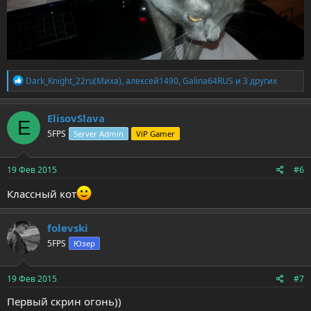
Р
Dark_Knight_22ru(Миха)
,
алексей1490
,
Galina64RUS
и 3 других
е
а
к
ElisovSlava
E
ц
5FPS
Server Admin
ViP Gamer
и
и
:
19 Фев 2015
#6
Классный кот
folevski
5FPS
Юзер
19 Фев 2015
#7
Первый скрин огонь))