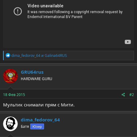
Р
dima_fedorov_64
и
Galina64RUS
е
а
к
GRU64rus
ц
HARDWARE GURU
и
и
:
18 Фев 2015
#2
Мультик снимали прям с Мити.
dima_fedorov_64
Батя
Юзер