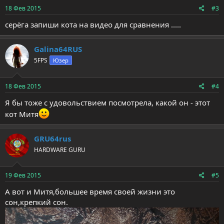
18 Фев 2015
#3
серёга запиши кота на видео для сравнения .....
Galina64RUS
5FPS
Юзер
18 Фев 2015
#4
Я бы тоже с удовольствием посмотрела, какой он - этот
кот Митя
GRU64rus
HARDWARE GURU
19 Фев 2015
#5
А вот и Митя,большее время своей жизни это
сон,крепкий сон.