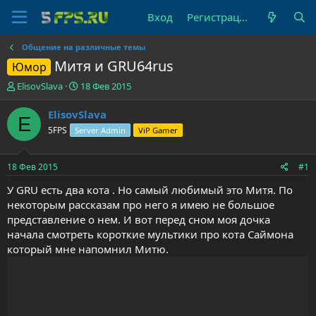
Вход
Регистрация
Общение на различные темы
Митя и GRU64rus
Юмор
А
Д
ElisovSlava
18 Фев 2015
в
а
т
т
ElisovSlava
E
о
а
5FPS
Server Admin
ViP Gamer
р
н
т
а
е
ч
18 Фев 2015
#1
м
а
ы
л
У GRU есть два кота . Но самый любимый это Митя. По
а
некоторым рассказам про него я имею не большое
представление о нем. И вот перед сном моя дочка
начала смотреть короткие мультики про кота Саймона
который мне напомнил Митю.