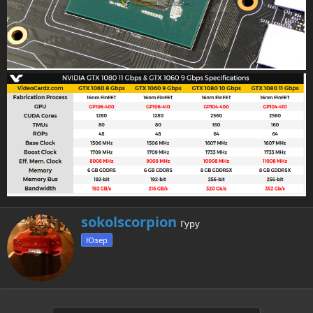
А
sokolscorpion
Гуру
в
Юзер
т
о
р