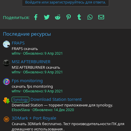
Войдите или зарегистрируйтесь для ответа.
Facebook
Twitter
Reddit
Pinterest
Tumblr
WhatsApp
Электронна
Поделиться:
Последние ресурсы
FRAPS
FRAPS скачать
wfmv
Обновлено:
9 Апр 2021
MSI AFTERBURNER
MSI AFTERBURNER скачать
wfmv
Обновлено:
9 Апр 2021
Fps monitoring
скачать fps monitoring
wfmv
Обновлено:
9 Апр 2021
Download Station torrent
Synology
Download Station — торрент приложение для synology.
ElisovSlava
Обновлено:
14 Дек 2020
3DMark + Port Royale
Скачать 3DMark бесплатно. Тест производительности ПК для
домашнего использования .