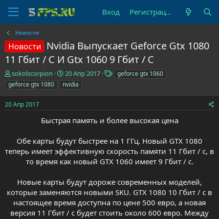
Вход
Регистрация
Новости
Nvidia Выпускает Geforce Gtx 1080
Новости
11 Гбит / С И Gtx 1060 9 Гбит / С
А
Д
Т
sokolscorpion
20 Апр 2017
geforce gtx 1060
в
а
е
geforce gtx 1080
nvidia
т
т
г
о
а
и
20 Апр 2017
р
н
т
а
Быстрая память и более высокая цена
е
ч
м
а
Обе карты будут быстрее на 1 ГГц. Новый GTX 1080
ы
л
теперь имеет эффективную скорость памяти 11 Гбит / с, в
а
то время как новый GTX 1060 имеет 9 Гбит / с.
Новые карты будут дороже современных моделей,
которые заменяются новыми SKU. GTX 1080 10 Гбит / с в
настоящее время доступна по цене 500 евро, а новая
версия 11 Гбит / с будет стоить около 600 евро. Между