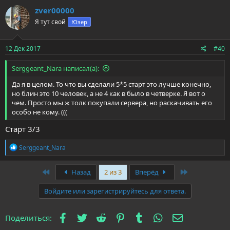
zver00000
Я тут свой
Юзер
12 Дек 2017
#40
Serggeant_Nara написал(а):
Да я в целом. То что вы сделали 5*5 старт это лучше конечно,
но блин это 10 человек, а не 4 как в было в четверке. Я вот о
чем. Просто мы ж толк покупали сервера, но раскачивать его
особо не кому. (((
Старт 3/3
Р
Serggeant_Nara
е
а
к
First
Last
Назад
2 из 3
Вперёд
ц
и
Войдите или зарегистрируйтесь для ответа.
и
:
Facebook
Twitter
Reddit
Pinterest
Tumblr
WhatsApp
Электронна
Поделиться: