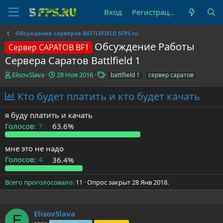
Вход
Регистрация
Обсуждение серверов BATTLEFIELD 5FPS.ru
Обсуждение Работы
Сервер CAPATOB BF1
Сервера Саратов Battlfield 1
А
Д
Т
ElisovSlava
28 Ноя 2016
battlfield 1
сервер саратов
в
а
е
т
т
г
Кто будет платить и кто будет качать
о
а
и
р
н
я буду платить и качать
т
а
Голосов:
7
63.6%
е
ч
м
а
ы
л
мне это не надо
а
Голосов:
4
36.4%
Всего проголосовало
11
Опрос закрыт
28 Янв 2018
.
ElisovSlava
E