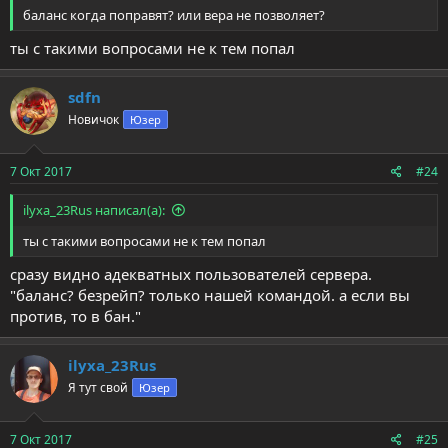
баланс когда поправят? или вера не позволяет?
ты с такими вопросами не к тем попал
sdfn
Новичок
Юзер
7 Окт 2017
#24
ilyxa_23Rus написал(а):
ты с такими вопросами не к тем попал
сразу видно адекватных пользователей сервера.
"баланс? безрейп? только нашей командой. а если вы
против, то в бан."
ilyxa_23Rus
Я тут свой
Юзер
7 Окт 2017
#25