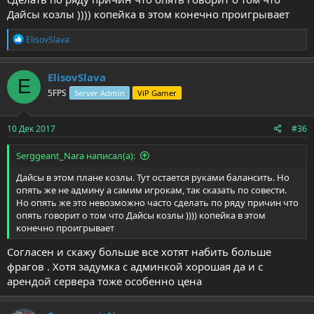
Дайсы козлы )))) копейка в этом конечно проигрывает
Р
ElisovSlava
е
а
к
ElisovSlava
E
ц
5FPS
Server Admin
ViP Gamer
и
и
:
10 Дек 2017
#36
Serggeant_Nara написал(а):
Дайсы в этом плане козлы. Тут остается руками балансить. Но
опять же не админу а самим игрокам, так сказать по совести.
Но опять же это невозможно часто сделать по ряду причин что
опять говорит о том что Дайсы козлы )))) копейка в этом
конечно проигрывает
Согласен и скажу больше все хотят набить больше
фрагов . Хотя задумка с админкой хорошая да и с
арендой сервера тоже особенно цена