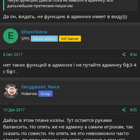
такую функцию Дайсы пока не завезли в админку. Все
дальнейшие претензии пиши им
Да он, видать, не функцию в админке имеет в виду)))
ElisovSlava
E
5FPS
Server Admin
ViP Gamer
8 Окт 2017
#34
нет таких функций в админке ! не путайте админку бф3-4
с бф1 .
Serggeant_Nara
Новичок
Юзер
10 Дек 2017
#35
Дайсы в этом плане козлы. Тут остается руками
балансить. Но опять же не админу а самим игрокам, так
сказать по совести. Но опять же это невозможно часто
сделать по ряду причин что опять говорит о том что