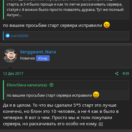
старта, в 3-4 было проще и как то легче расскачивать сервера,
статуя с 4 можно было просто повалять дурака. Тут же полный
Ахтунг...
по вашим просьбам старт сервера исправили
Р
zver00000
е
а
к
Serggeant_Nara
ц
Новичок
Юзер
и
и
:
12 Дек 2017
#39
ElisovSlava написал(а):
по вашим просьбам старт сервера исправили
Да я в целом. То что вы сделали 5*5 старт это лучше
конечно, но блин это 10 человек, а не 4 как в было в
четверке. Я вот о чем. Просто мы ж толк покупали
сервера, но раскачивать его особо не кому. (((