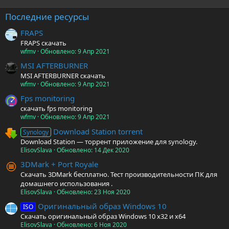
Последние ресурсы
FRAPS
FRAPS скачать
wfmv
Обновлено:
9 Апр 2021
MSI AFTERBURNER
MSI AFTERBURNER скачать
wfmv
Обновлено:
9 Апр 2021
Fps monitoring
скачать fps monitoring
wfmv
Обновлено:
9 Апр 2021
Download Station torrent
Synology
Download Station — торрент приложение для synology.
ElisovSlava
Обновлено:
14 Дек 2020
3DMark + Port Royale
Скачать 3DMark бесплатно. Тест производительности ПК для
домашнего использования .
ElisovSlava
Обновлено:
23 Ноя 2020
Оригинальный образ Windows 10
ISO
Скачать оригинальный образ Windows 10 x32 и x64
ElisovSlava
Обновлено:
6 Ноя 2020