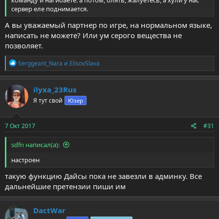
сервер еле поднимается.
А вы уважаемый партнер по игре, на нормальном языке,
написать не можете? Или ум серого вещества не
позволяет.
Р
Serggeant_Nara
и
ElisovSlava
е
а
к
ilyxa_23Rus
ц
Я тут свой
Юзер
и
и
:
7 Окт 2017
#31
sdfn написал(а):
настроен
такую функцию Дайсы пока не завезли в админку. Все
дальнейшие претензии пиши им
DactWar