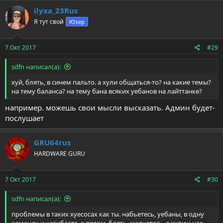
ilyxa_23Rus
Я тут свой
Юзер
7 Окт 2017
#29
sdfn написал(а):
хyй, блять, в синем пальто. а хули общаться-то? на какие темы?
на тему баланса? на тему бана всяких уебанов на лайттанке?
например. можешь свои мысли высказать. Админ будет-
послушает
GRU64rus
HARDWARE GURU
7 Окт 2017
#30
sdfn написал(а):
проблемы в таких хуесосах как ты. набьетесь, уебаны, в одну
команду и нагибаете. а потом, блять, жалуетесь, а хули у нас