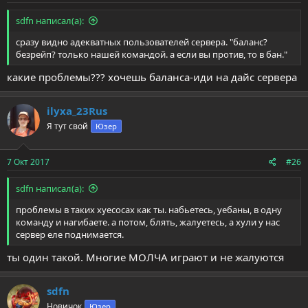
sdfn написал(а):
сразу видно адекватных пользователей сервера. "баланс?
безрейп? только нашей командой. а если вы против, то в бан."
какие проблемы??? хочешь баланса-иди на дайс сервера
ilyxa_23Rus
Я тут свой
Юзер
7 Окт 2017
#26
sdfn написал(а):
проблемы в таких хуесосах как ты. набьетесь, уебаны, в одну
команду и нагибаете. а потом, блять, жалуетесь, а хули у нас
сервер еле поднимается.
ты один такой. Многие МОЛЧА играют и не жалуются
sdfn
Новичок
Юзер