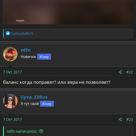
Р
Galina64RUS
е
а
к
sdfn
ц
Новичок
Юзер
и
и
:
7 Окт 2017
#22
баланс когда поправят? или вера не позволяет?
ilyxa_23Rus
Я тут свой
Юзер
7 Окт 2017
#23
sdfn написал(а):