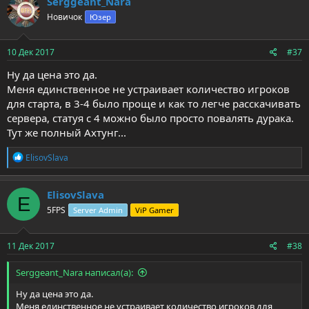
Serggeant_Nara
Новичок
Юзер
10 Дек 2017
#37
Ну да цена это да.
Меня единственное не устраивает количество игроков
для старта, в 3-4 было проще и как то легче расскачивать
сервера, статуя с 4 можно было просто повалять дурака.
Тут же полный Ахтунг...
Р
ElisovSlava
е
а
к
ElisovSlava
E
ц
5FPS
Server Admin
ViP Gamer
и
и
:
11 Дек 2017
#38
Serggeant_Nara написал(а):
Ну да цена это да.
Меня единственное не устраивает количество игроков для