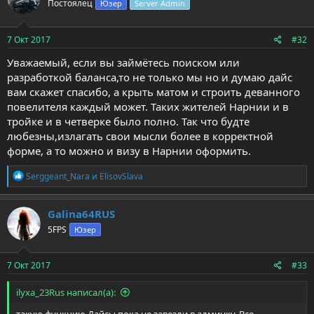
Постоялец
Юзер
Server Admin
7 Окт 2017
#32
Уважаемый, если вы займётесь поиском или
разработкой баланса,то не только мы но и думаю дайс
вам скажет спасибо, а крыть матом и строить деванного
повелителя каждый может. Таких жителей Нарнии и в
тройке и в четверке было полно. Так что будте
любезны,излагать свои мысли более в корректной
форме, а то можно и визу в Нарнии оформить.
Р
Serggeant_Nara
и
ElisovSlava
е
а
к
Galina64RUS
ц
5FPS
Юзер
и
и
:
7 Окт 2017
#33
ilyxa_23Rus написал(а):