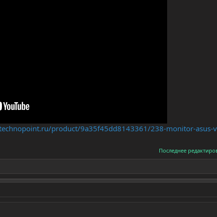
/technopoint.ru/product/9a35f45dd8143361/238-monitor-asus-
Последнее редактиро