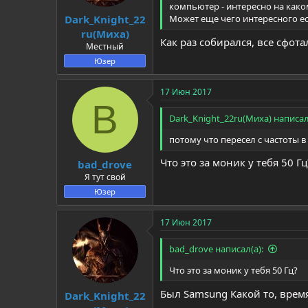
компьютер - интересно на как
Dark_Knight_22
Может еще чего интересного ес
ru(Миха)
Как раз собирался, все сфота
Местный
Юзер
17 Июн 2017
B
Dark_Knight_22ru(Миха) написал
потому что пересел с частоты в 
Что это за моник у тебя 50 Гц
bad_drove
Я тут свой
Юзер
17 Июн 2017
bad_drove написал(а):
Что это за моник у тебя 50 Гц?
Был Samsung Какой то, врем
Dark_Knight_22