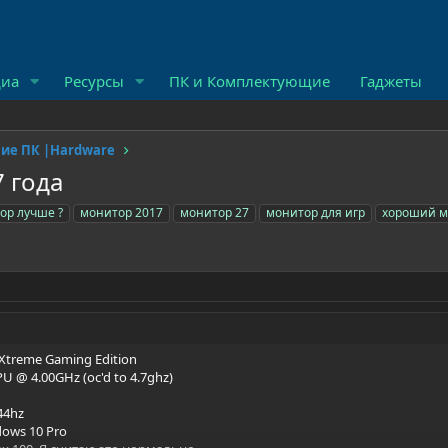
иа
Ресурсы
ПК и Комплектующие
Гаджеты
ие ПК |Hardware
 года
ор лучше ?
монитор 2017
монитор 27
монитор для игр
хороший м
 Xtreme Gaming Edition
PU @ 4.00GHz (oc'd to 4.7ghz)
144hz
dows 10 Pro