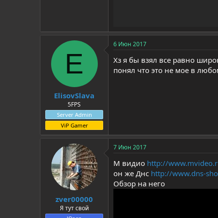
6 Июн 2017
E
Хз я бы взял все равно шир
понял что это не мое в любо
ElisovSlava
5FPS
Server Admin
ViP Gamer
7 Июн 2017
М видио
http://www.mvideo.r
он же Днс
http://www.dns-sho
Обзор на него
zver00000
Я тут свой