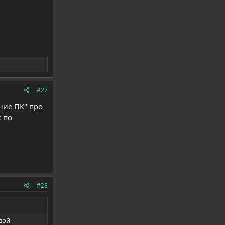
#27
ние ПК" про
 по
#28
вой