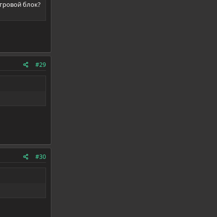
гровой блок?
#29
#30