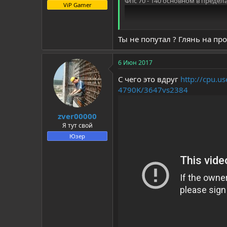
Фпс 70 - 140 основном в предела
ViP Gamer
Ты не попутал ? Глянь на про
6 Июн 2017
С чего это вдруг
http://cpu.u
4790K/3647vs2384
zver00000
Я тут свой
Юзер