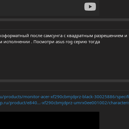
окоформатный после самсунга с квадратным разрешением и 
м исполнении . Посмотри asus rog серию тогда
u/products/monitor-acer-xf290cbmjdprz-black-30025886/specifi
p.ru/product/e840...-xf290cbmjdprz-umrx0ee001002/characteris