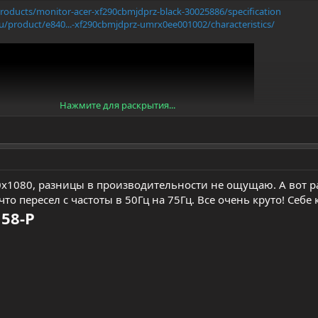
roducts/monitor-acer-xf290cbmjdprz-black-30025886/specification
u/product/e840...-xf290cbmjdprz-umrx0ee001002/characteristics/
Нажмите для раскрытия...
0х1080, разницы в производительности не ощущаю. А вот р
о пересел с частоты в 50Гц на 75Гц. Все очень круто! Себе 
58-P
chnopoint.ru/product/9a35f45dd8143361/238-monitor-asus-vx24ah-90lm011