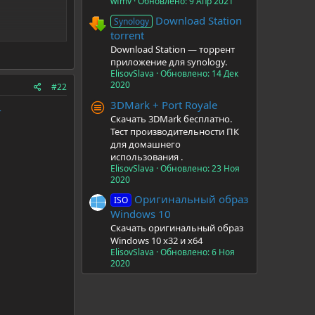
wfmv
Обновлено:
9 Апр 2021
Download Station
Synology
torrent
Download Station — торрент
приложение для synology.
ElisovSlava
Обновлено:
14 Дек
2020
#22
3DMark + Port Royale
-
Скачать 3DMark бесплатно.
Тест производительности ПК
для домашнего
использования .
ElisovSlava
Обновлено:
23 Ноя
2020
Оригинальный образ
ISO
Windows 10
Скачать оригинальный образ
Windows 10 x32 и x64
ElisovSlava
Обновлено:
6 Ноя
2020