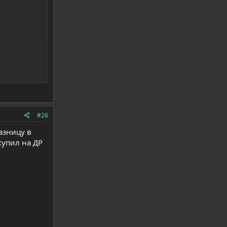
#26
азницу в
купил на ДР
0-b01370-