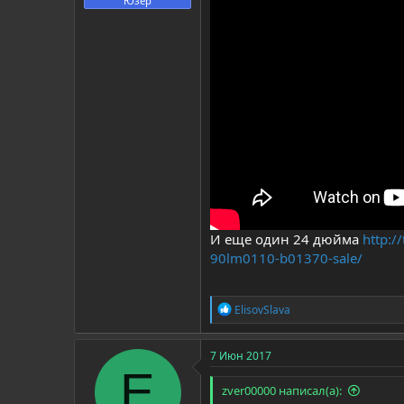
Юзер
И еще один 24 дюйма
http:/
90lm0110-b01370-sale/
Р
ElisovSlava
е
а
к
7 Июн 2017
ц
E
и
zver00000 написал(а):
и