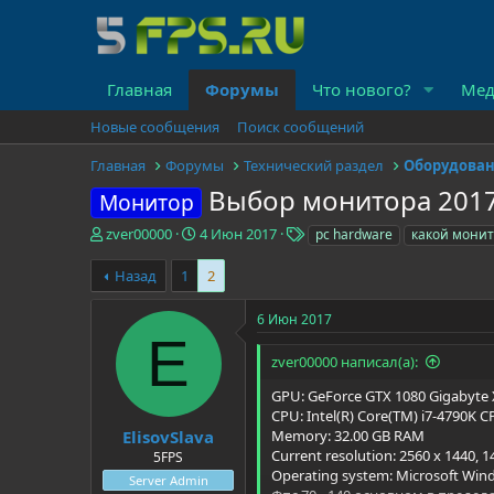
Главная
Форумы
Что нового?
Мед
Новые сообщения
Поиск сообщений
Главная
Форумы
Технический раздел
Оборудован
Выбор монитора 2017
Монитор
А
Д
Т
zver00000
4 Июн 2017
pc hardware
какой монит
в
а
е
т
т
г
Назад
1
2
о
а
и
р
н
6 Июн 2017
т
а
E
е
ч
zver00000 написал(а):
м
а
ы
л
GPU: GeForce GTX 1080 Gigabyte
а
CPU: Intel(R) Core(TM) i7-4790K C
ElisovSlava
Memory: 32.00 GB RAM
Current resolution: 2560 x 1440, 
5FPS
Operating system: Microsoft Win
Server Admin