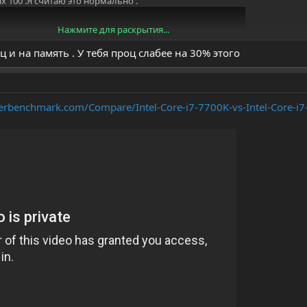
х 100 .Я считаю это нормально .
Нажмите для раскрытия...
ц и на память . У тебя проц слабее на 30% этого
serbenchmark.com/Compare/Intel-Core-i7-7700K-vs-Intel-Core-i7