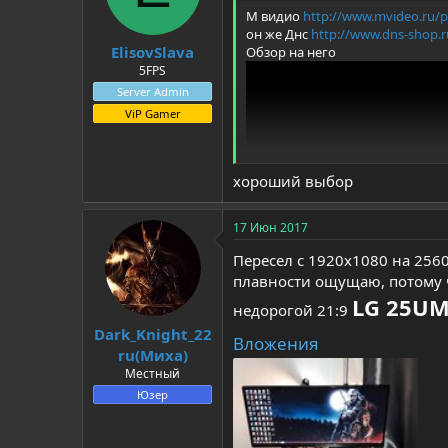
:
М видио
http://www.mvideo.ru/p
он же Днс
http://www.dns-shop.r
ElisovSlava
Обзор на него
5FPS
Server Admin
ViP Gamer
хороший выбор
17 Июн 2017
Пересел с 1920х1080 на 256
плавности ощущаю, потому чт
LG 25UM
недорогой 21:9
Dark_Knight_22
Вложения
ru(Миха)
Местный
И еще один 24 дюйма
http://te
Юзер
sale/