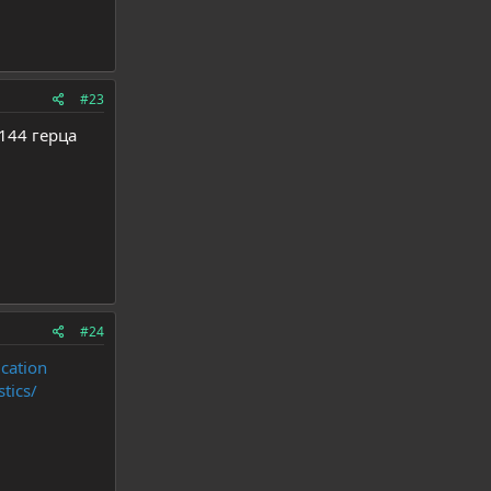
#23
144 герца
#24
cation
tics/