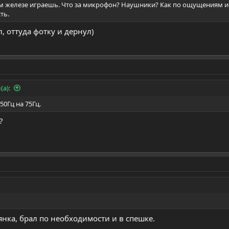
ом железе играешь. Что за микрофон? Наушники? Как по ощущениям и
ть.
л, оттуда фотку и дернул)
(а):
50Гц на 75Гц.
?
янка, брал по необходимости и в спешке.