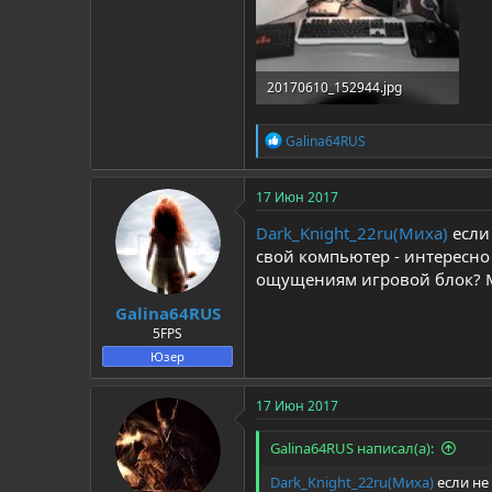
20170610_152944.jpg
265.8 KB · Просмотры: 529
Р
Galina64RUS
е
а
к
17 Июн 2017
ц
и
Dark_Knight_22ru(Миха)
если 
и
свой компьютер - интересно
:
ощущениям игровой блок? М
Galina64RUS
5FPS
Юзер
17 Июн 2017
Galina64RUS написал(а):
Dark_Knight_22ru(Миха)
если не