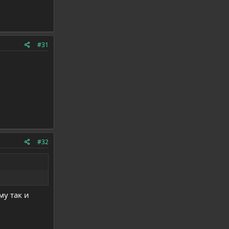
#31
#32
му так и