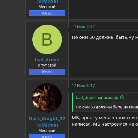
ru(Миха)
Местный
Юзер
17 Июн 2017
B
Но они 60 должны быть,ну 
bad_drove
Я тут свой
Юзер
17 Июн 2017
bad_drove написал(а):
Но они 60 должны быть,ну мин
МБ, прост у меня в танках и 
Dark_Knight_22
написал. МБ настроился не о
ru(Миха)
Местный
Юзер