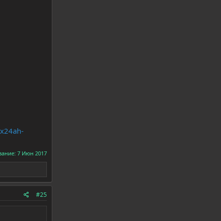
vx24ah-
вание:
7 Июн 2017
#25