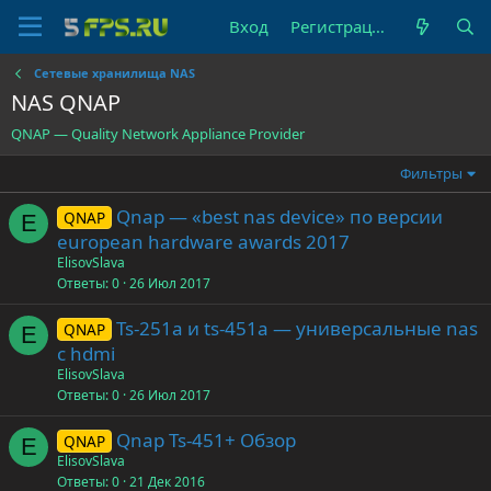
Вход
Регистрация
Сетевые хранилища NAS
NAS QNAP
QNAP — Quality Network Appliance Provider
Фильтры
Qnap — «best nas device» по версии
QNAP
E
european hardware awards 2017
ElisovSlava
Ответы
0
26 Июл 2017
Ts-251a и ts-451a — универсальные nas
QNAP
E
с hdmi
ElisovSlava
Ответы
0
26 Июл 2017
Qnap Ts-451+ Обзор
QNAP
E
ElisovSlava
Ответы
0
21 Дек 2016